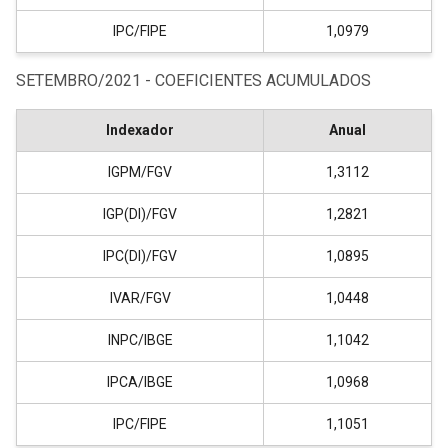
IPC/FIPE
1,0979
SETEMBRO/2021 - COEFICIENTES ACUMULADOS
Indexador
Anual
IGPM/FGV
1,3112
IGP(DI)/FGV
1,2821
IPC(DI)/FGV
1,0895
IVAR/FGV
1,0448
INPC/IBGE
1,1042
IPCA/IBGE
1,0968
IPC/FIPE
1,1051