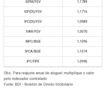
IGPM/FGV
1,1789
IGP(DI)/FGV
1,1716
IPC(DI)/FGV
1,0989
IVAR/FGV
1,0070
INPC/IBGE
1,1096
IPCA/IBGE
1,1074
IPC/FIPE
1,0996
Obs.: Para reajuste anual de aluguel: multiplique o valor
pelo indexador contratado.
Fonte: BDI - Boletim de Direito Imobiliário