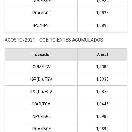
INPC/IBGE
1,0922
IPCA/IBGE
1,0835
IPC/FIPE
1,0895
AGOSTO/2021 - COEFICIENTES ACUMULADOS
Indexador
Anual
IGPM/FGV
1,3383
IGP(DI)/FGV
1,3335
IPC(DI)/FGV
1,0876
IVAR/FGV
1,0445
INPC/IBGE
1,0985
IPCA/IBGE
1,0899