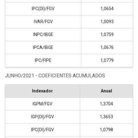
IPC(DI)/FGV
1,0654
IVAR/FGV
1,0093
INPC/IBGE
1,0759
IPCA/IBGE
1,0676
IPC/FIPE
1,0779
JUNHO/2021 - COEFICIENTES ACUMULADOS
Indexador
Anual
IGPM/FGV
1,3704
IGP(DI)/FGV
1,3653
IPC(DI)/FGV
1,0798