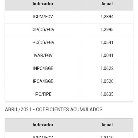
Indexador
Anual
IGPM/FGV
1,2894
IGP(DI)/FGV
1,2995
IPC(DI)/FGV
1,0541
IVAR/FGV
1,0041
INPC/IBGE
1,0622
IPCA/IBGE
1,0520
IPC/FIPE
1,0635
ABRIL/2021 - COEFICIENTES ACUMULADOS
Indexador
Anual
IGPM/FGV
1,3110