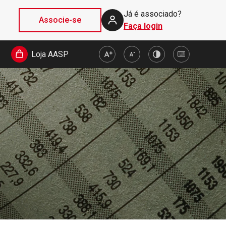
Já é associado?
Associe-se
Faça login
Loja AASP