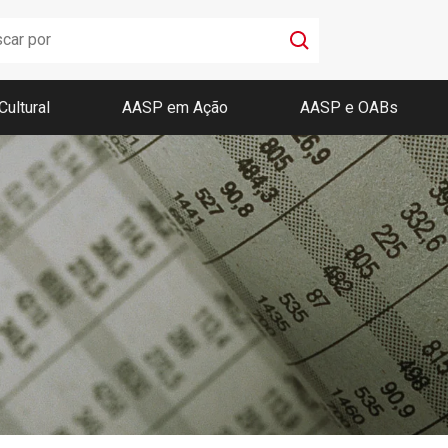
Cultural
AASP em Ação
AASP e OABs
Boletim AASP
Coleção de Códigos de Bolso
Revista da AASP