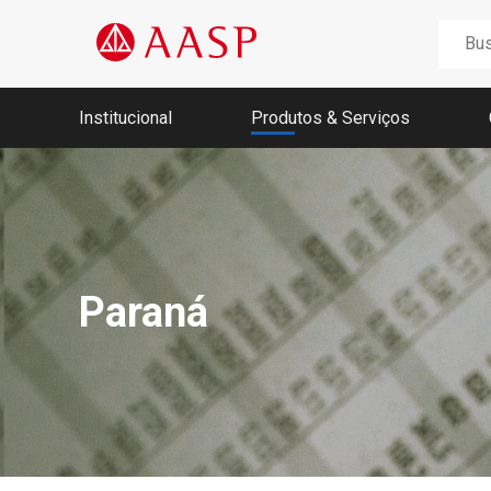
Buscar
por:
Institucional
Produtos & Serviços
Nossa história
Memória AASP
Missão, Visão e Valores
Fundadores
Conselho, Diretoria e Ex-Presidentes
Paraná
Agenda da Unidade Móvel 2026
Jucesp
Receita Federal
Portal Regularize
SEFAZ