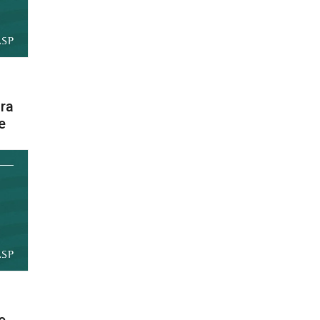
ora
e
e