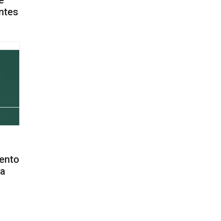
ntes
ento
ra