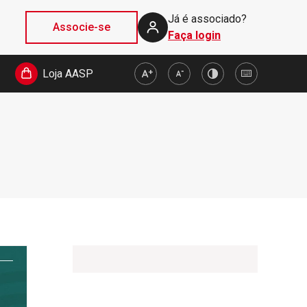
Já é associado?
Associe-se
Faça login
Loja AASP