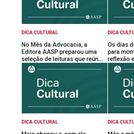
DICA CULTURAL
DICA CULT
No Mês da Advocacia, a
Os dias d
Editora AASP preparou uma
para mom
seleção de leituras que reún...
reflexão e
DICA CULTURAL
DICA CULT
Maio chegou e, com ele,
Mês a mê