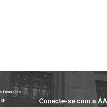
 e Endereços
Conecte-se com a A
ASP