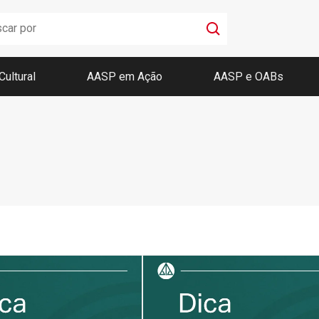
Cultural
AASP em Ação
AASP e OABs
Boletim AASP
Coleção de Códigos de Bolso
Revista da AASP