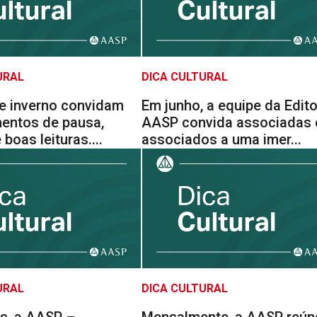
URAL
DICA CULTURAL
e inverno convidam
Em junho, a equipe da Edit
entos de pausa,
AASP convida associadas 
 boas leituras....
associados a uma imer...
URAL
DICA CULTURAL
s, a AASP –
Mensalmente, a AASP reún