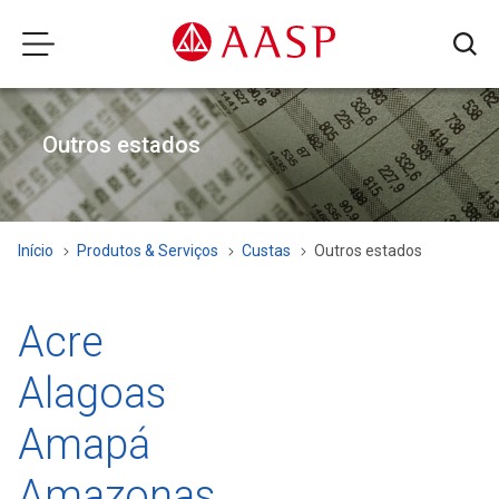
Outros estados
Início
Produtos & Serviços
Custas
Outros estados
Acre
Alagoas
Justiça Estadual
Justiça Federal
Amapá
Justiça Estadual
Justiça do Trabalho
Justiça Federal
Emolumentos
Amazonas
Justiça Estadual
Justiça do Trabalho