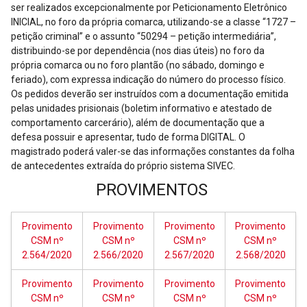
ser realizados excepcionalmente por Peticionamento Eletrônico
INICIAL, no foro da própria comarca, utilizando-se a classe “1727 –
petição criminal” e o assunto “50294 – petição intermediária”,
distribuindo-se por dependência (nos dias úteis) no foro da
própria comarca ou no foro plantão (no sábado, domingo e
feriado), com expressa indicação do número do processo físico.
Os pedidos deverão ser instruídos com a documentação emitida
pelas unidades prisionais (boletim informativo e atestado de
comportamento carcerário), além de documentação que a
defesa possuir e apresentar, tudo de forma DIGITAL. O
magistrado poderá valer-se das informações constantes da folha
de antecedentes extraída do próprio sistema SIVEC.
PROVIMENTOS
Provimento
Provimento
Provimento
Provimento
CSM nº
CSM nº
CSM nº
CSM nº
2.564/2020
2.566/2020
2.567/2020
2.568/2020
Provimento
Provimento
Provimento
Provimento
CSM nº
CSM nº
CSM nº
CSM nº