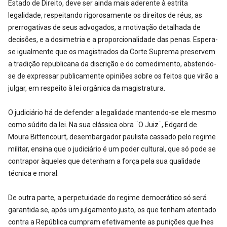
Estado de Direito, deve ser ainda mais aderente à estrita
legalidade, respeitando rigorosamente os direitos de réus, as
prerrogativas de seus advogados, a motivação detalhada de
decisões, e a dosimetria e a proporcionalidade das penas. Espera-
se igualmente que os magistrados da Corte Suprema preservem
a tradição republicana da discrição e do comedimento, abstendo-
se de expressar publicamente opiniões sobre os feitos que virão a
julgar, em respeito à lei orgânica da magistratura.
O judiciário há de defender a legalidade mantendo-se ele mesmo
como súdito da lei. Na sua clássica obra ¨O Juiz¨, Edgard de
Moura Bittencourt, desembargador paulista cassado pelo regime
militar, ensina que o judiciário é um poder cultural, que só pode se
contrapor àqueles que detenham a força pela sua qualidade
técnica e moral.
De outra parte, a perpetuidade do regime democrático só será
garantida se, após um julgamento justo, os que tenham atentado
contra a República cumpram efetivamente as punições que lhes