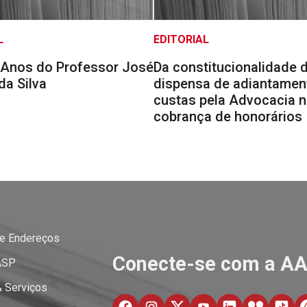
L
EDITORIAL
Anos do Professor José
Da constitucionalidade 
da Silva
dispensa de adiantamen
custas pela Advocacia 
cobrança de honorários
 e Endereços
Conecte-se com a A
ASP
& Serviços