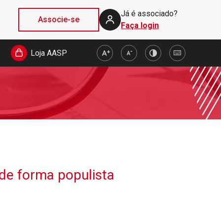
Já é associado?
Associe-se
Faça login
Loja AASP
 de forma populista