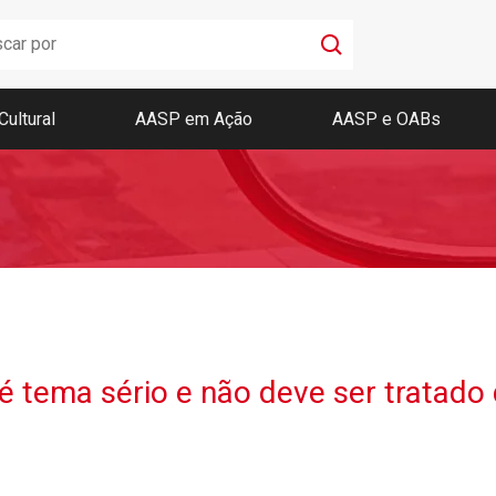
Cultural
AASP em Ação
AASP e OABs
Boletim AASP
Coleção de Códigos de Bolso
Revista da AASP
é tema sério e não deve ser tratado