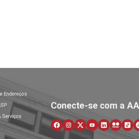
 e Endereços
Conecte-se com a A
ASP
& Serviços