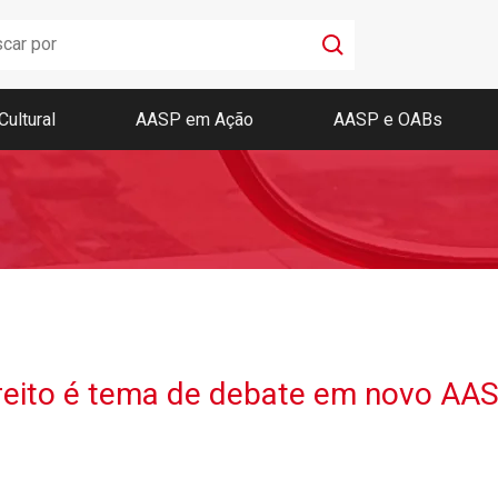
Cultural
AASP em Ação
AASP e OABs
Boletim AASP
Coleção de Códigos de Bolso
Revista da AASP
reito é tema de debate em novo AAS