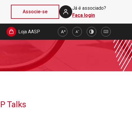
Já é associado?
Associe-se
Faça login
Loja AASP
P Talks