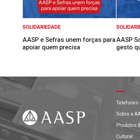
SOLIDARIEDADE
SOLIDARI
AASP e Sefras unem forças para
AASP Sol
apoiar quem precisa
gesto q
Telefones
Sobre a A
Produtos 
Cultural