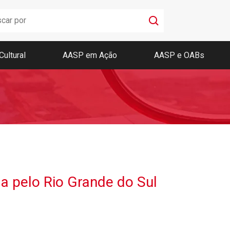
Cultural
AASP em Ação
AASP e OABs
Boletim AASP
Coleção de Códigos de Bolso
Revista da AASP
a pelo Rio Grande do Sul