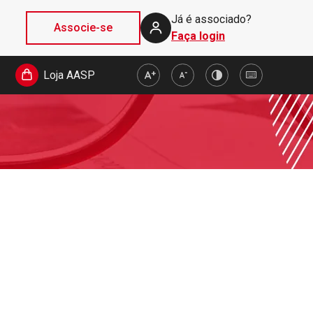
Já é associado?
Associe-se
Faça login
Loja AASP