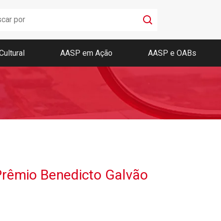
Cultural
AASP em Ação
AASP e OABs
Boletim AASP
Coleção de Códigos de Bolso
Revista da AASP
Prêmio Benedicto Galvão