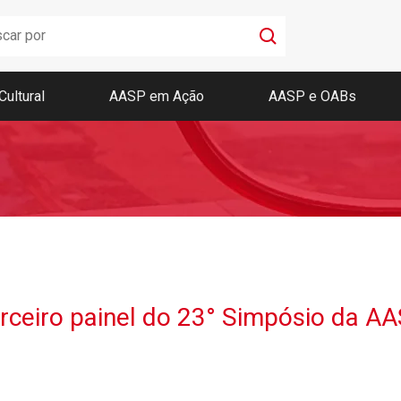
Cultural
AASP em Ação
AASP e OABs
Boletim AASP
Coleção de Códigos de Bolso
Revista da AASP
rceiro painel do 23° Simpósio da A