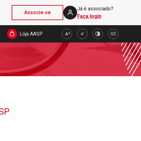
Já é associado?
Associe-se
Faça login
Loja AASP
ASP