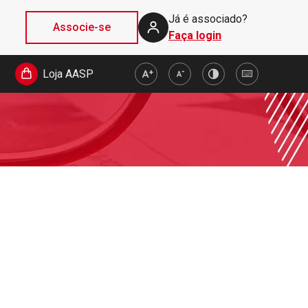
Já é associado?
Associe-se
Faça login
Loja AASP