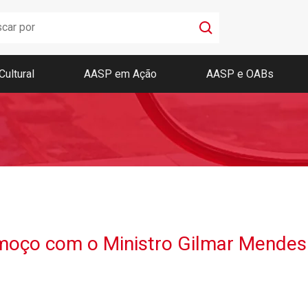
Cultural
AASP em Ação
AASP e OABs
Boletim AASP
Coleção de Códigos de Bolso
Revista da AASP
moço com o Ministro Gilmar Mendes