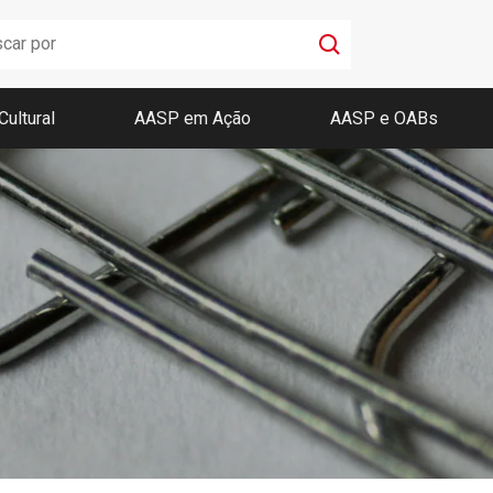
Cultural
AASP em Ação
AASP e OABs
Boletim AASP
Coleção de Códigos de Bolso
Revista da AASP