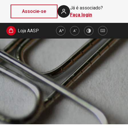
Já é associado?
Associe-se
Faça login
Loja AASP