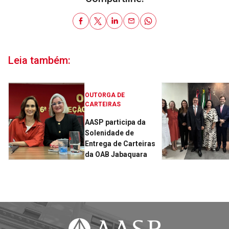
Leia também:
OUTORGA DE
CARTEIRAS
AASP participa da
Solenidade de
Entrega de Carteiras
da OAB Jabaquara