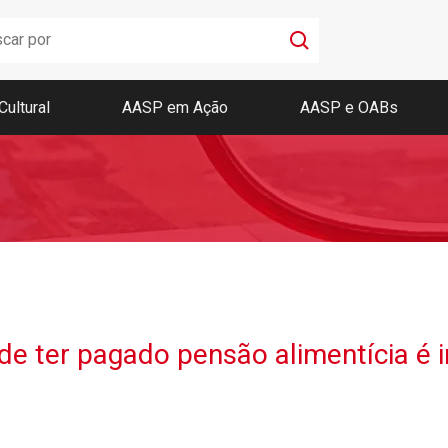
Cultural
AASP em Ação
AASP e OABs
Boletim AASP
Coleção de Códigos de Bolso
Revista da AASP
 ter pagado pensão alimentícia é 