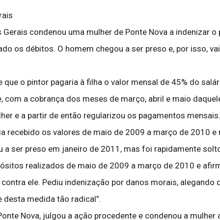
rais
s Gerais condenou uma mulher de Ponte Nova a indenizar o p
ado os débitos. O homem chegou a ser preso e, por isso, vai 
 que o pintor pagaria à filha o valor mensal de 45% do salá
e, com a cobrança dos meses de março, abril e maio daquel
her e a partir de então regularizou os pagamentos mensais.
ia recebido os valores de maio de 2009 a março de 2010 e
u a ser preso em janeiro de 2011, mas foi rapidamente solt
ósitos realizados de maio de 2009 a março de 2010 e afir
 contra ele. Pediu indenização por danos morais, alegando 
 desta medida tão radical”.
de Ponte Nova, julgou a ação procedente e condenou a mulhe