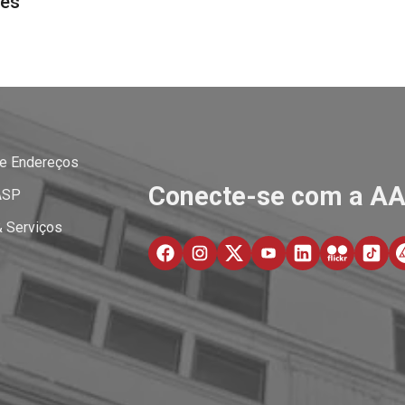
res
 e Endereços
Conecte-se com a A
ASP
& Serviços