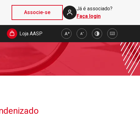
Já é associado?
Associe-se
Faça login
Loja AASP
indenizado