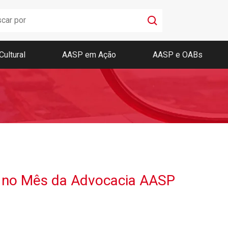
Cultural
AASP em Ação
AASP e OABs
Boletim AASP
Coleção de Códigos de Bolso
Revista da AASP
s no Mês da Advocacia AASP