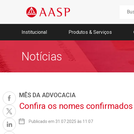
Buscar
por:
Institucional
Produtos & Serviços
Notícias
Nossa história
Memória AASP
Missão, Visão e Valores
Fundadores
Conselho, Diretoria e Ex-Presidentes
Agenda da Unidade Móvel 2026
MÊS DA ADVOCACIA
Confira os nomes confirmado
Jucesp
Publicado em 31.07.2025 às 11:07
Receita Federal
Portal Regularize
SEFAZ