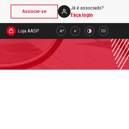
Já é associado?
Associe-se
Faça login
Loja AASP