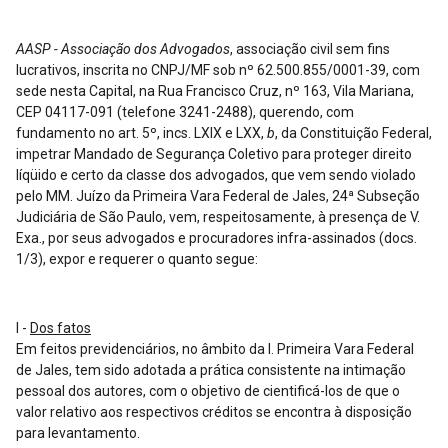
AASP - Associação dos Advogados
, associação civil sem fins
lucrativos, inscrita no CNPJ/MF sob nº 62.500.855/0001-39, com
sede nesta Capital, na Rua Francisco Cruz, nº 163, Vila Mariana,
CEP 04117-091 (telefone 3241-2488), querendo, com
fundamento no art. 5º, incs. LXIX e LXX,
b
, da Constituição Federal,
impetrar Mandado de Segurança Coletivo para proteger direito
líqüido e certo da classe dos advogados, que vem sendo violado
pelo MM. Juízo da Primeira Vara Federal de Jales, 24ª Subseção
Judiciária de São Paulo, vem, respeitosamente, à presença de V.
Exa., por seus advogados e procuradores infra-assinados (docs.
1/3), expor e requerer o quanto segue:
I -
Dos fatos
Em feitos previdenciários, no âmbito da I. Primeira Vara Federal
de Jales, tem sido adotada a prática consistente na intimação
pessoal dos autores, com o objetivo de cientificá-los de que o
valor relativo aos respectivos créditos se encontra à disposição
para levantamento.