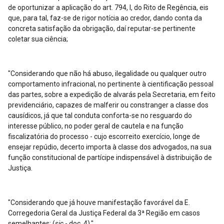
de oportunizar a aplicação do art. 794, I, do Rito de Regência, eis
que, para tal, faz-se de rigor notícia ao credor, dando conta da
concreta satisfação da obrigação, daí reputar-se pertinente
coletar sua ciência;
"Considerando que não há abuso, ilegalidade ou qualquer outro
comportamento infracional, no pertinente à cientificação pessoal
das partes, sobre a expedição de alvarás pela Secretaria, em feito
previdenciário, capazes de malferir ou constranger a classe dos
causídicos, já que tal conduta conforta-se no resguardo do
interesse público, no poder geral de cautela e na função
fiscalizatória do processo - cujo escorreito exercício, longe de
ensejar repúdio, decerto importa à classe dos advogados, na sua
função constitucional de partícipe indispensável à distribuição de
Justiça.
"Considerando que já houve manifestação favorável da E.
Corregedoria Geral da Justiça Federal da 3ª Região em casos
semelhantes; (
sic
- doc. 4)."