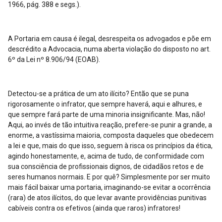
1966, pág. 388 e segs.).
A Portaria em causa é ilegal, desrespeita os advogados e põe em
descrédito a Advocacia, numa aberta violação do disposto no art.
6º da Lei nº 8.906/94 (EOAB).
Detectou-se a prática de um ato ilícito? Então que se puna
rigorosamente o infrator, que sempre haverá, aqui e alhures, e
que sempre fará parte de uma minoria insignificante. Mas, não!
Aqui, ao invés de tão intuitiva reação, prefere-se punir a grande, a
enorme, a vastíssima maioria, composta daqueles que obedecem
a lei e que, mais do que isso, seguem à risca os princípios da ética,
agindo honestamente, e, acima de tudo, de conformidade com
sua consciência de profissionais dignos, de cidadãos retos e de
seres humanos normais. E por quê? Simplesmente por ser muito
mais fácil baixar uma portaria, imaginando-se evitar a ocorrência
(rara) de atos ilícitos, do que levar avante providências punitivas
cabíveis contra os efetivos (ainda que raros) infratores!