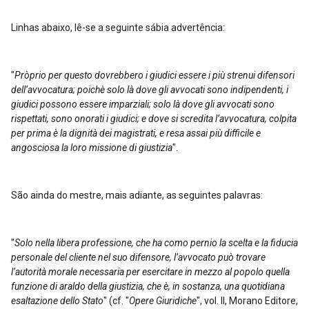
Linhas abaixo, lê-se a seguinte sábia advertência:
"
Pròprio per questo dovrebbero i giudici essere i più strenui difensori
dell’avvocatura; poichè solo là dove gli avvocati sono indipendenti, i
giudici possono essere imparziali; solo là dove gli avvocati sono
rispettati, sono onorati i giudici; e dove si scredita l’avvocatura, colpita
per prima è la dignità dei magistrati, e resa assai più difficile e
angosciosa la loro missione di giustizia
".
São ainda do mestre, mais adiante, as seguintes palavras:
"
Solo nella libera professione, che ha como pernio la scelta e la fiducia
personale del cliente nel suo difensore, l’avvocato può trovare
l’autorità morale necessaria per esercitare in mezzo al popolo quella
funzione di araldo della giustizia, che è, in sostanza, una quotidiana
esaltazione dello Stato
" (cf. "
Opere Giuridiche
", vol. II, Morano Editore,