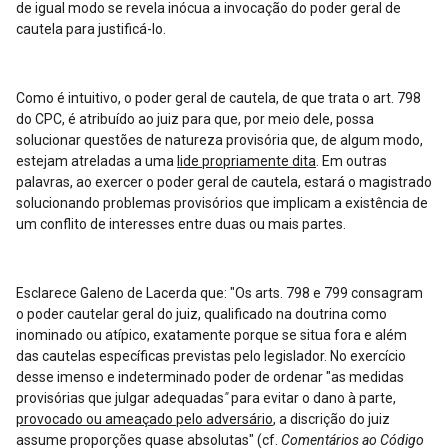
de igual modo se revela inócua a invocação do poder geral de
cautela para justificá-lo.
Como é intuitivo, o poder geral de cautela, de que trata o art. 798
do CPC, é atribuído ao juiz para que, por meio dele, possa
solucionar questões de natureza provisória que, de algum modo,
estejam atreladas a uma
lide propriamente dita
. Em outras
palavras, ao exercer o poder geral de cautela, estará o magistrado
solucionando problemas provisórios que implicam a existência de
um conflito de interesses entre duas ou mais partes.
Esclarece Galeno de Lacerda que: "Os arts. 798 e 799 consagram
o poder cautelar geral do juiz, qualificado na doutrina como
inominado ou atípico, exatamente porque se situa fora e além
das cautelas específicas previstas pelo legislador. No exercício
desse imenso e indeterminado poder de ordenar "as medidas
provisórias que julgar adequadas
"
para evitar o dano à parte,
provocado ou ameaçado pelo adversário
, a discrição do juiz
assume proporções quase absolutas" (cf.
Comentários ao Código