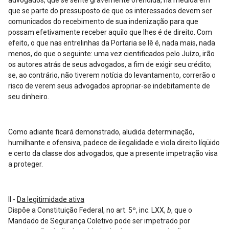
advogados, que se sente gravemente ofendida, na medida em
que se parte do pressuposto de que os interessados devem ser
comunicados do recebimento de sua indenização para que
possam efetivamente receber aquilo que lhes é de direito. Com
efeito, o que nas entrelinhas da Portaria se lê é, nada mais, nada
menos, do que o seguinte: uma vez cientificados pelo Juízo, irão
os autores atrás de seus advogados, a fim de exigir seu crédito;
se, ao contrário, não tiverem notícia do levantamento, correrão o
risco de verem seus advogados apropriar-se indebitamente de
seu dinheiro.
Como adiante ficará demonstrado, aludida determinação,
humilhante e ofensiva, padece de ilegalidade e viola direito líqüido
e certo da classe dos advogados, que a presente impetração visa
a proteger.
II -
Da legitimidade ativa
Dispõe a Constituição Federal, no art. 5º, inc. LXX,
b
, que o
Mandado de Segurança Coletivo pode ser impetrado por