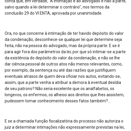
conta que, em verdade, "A intimação é ao advogado e não à parte,
salvo quando a lei determinar o contrário", nos termos da
conclusão 29 do VI ENTA, aprovada por unanimidade.
Ora, no que concerne à intimação de ter havido depósito do valor
da condenação, desconhece-se qualquer lei que determine seja
feita, não na pessoa do advogado, mas da própria parte. E se é
para agir fora dos parâmetros da lei, por que só intimar-se a parte
da existência do depósito do valor da condenação, e não se lhe
dar ciência pessoal de outros atos não menos relevantes, como,
por exemplo, da sentença ou até das razões que justifiquem
eventuais atrasos de quem deva oficiar nos autos, evitando-se,
assim, que a parte venha a atribuir a demora à eventual desídia
de seu patrono? Não seria excelente que os analfabetos, os
longevos, os enfermos, os alheios aos direitos que lhes assistem,
pudessem tomar conhecimento desses fatos também?...
E se a chamada função fiscalizatória do processo não autoriza o
juiz a determinar intimações não expressamente previstas na lei,