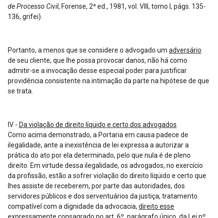
de Processo Civil
, Forense, 2ª ed., 1981, vol. VIII, tomo I, págs. 135-
136, grifei).
Portanto, a menos que se considere o advogado um
adversário
de seu cliente, que lhe possa provocar danos, não há como
admitir-se a invocação desse especial poder para justificar
providência consistente na intimação da parte na hipótese de que
se trata.
IV -
Da violação de direito líqüido e certo dos advogados
Como acima demonstrado, a Portaria em causa padece de
ilegalidade, ante a inexistência de lei expressa a autorizar a
prática do ato por ela determinado, pelo que nula é de pleno
direito. Em virtude dessa ilegalidade, os advogados, no exercício
da profissão, estão a sofrer violação do direito líqüido e certo que
lhes assiste de receberem, por parte das autoridades, dos
servidores públicos e dos serventuários da justiça, tratamento
compatível com a dignidade da advocacia,
direito esse
expressamente consagrado no art. 6º, parágrafo único, da Lei nº