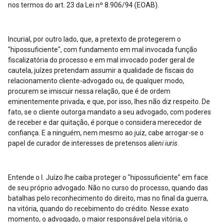
nos termos do art. 23 da Lei nº 8.906/94 (EOAB).
Incurial, por outro lado, que, a pretexto de protegerem o
"hipossuficiente", com fundamento em mal invocada função
fiscalizatória do processo e em mal invocado poder geral de
cautela, juízes pretendam assumir a qualidade de fiscais do
relacionamento cliente-advogado ou, de qualquer modo,
procurem se imiscuir nessa relação, que é de ordem
eminentemente privada, e que, por isso, lhes não diz respeito. De
fato, se o cliente outorga mandato a seu advogado, com poderes
de receber e dar quitação, é porque o considera merecedor de
confiança. E a ninguém, nem mesmo ao juiz, cabe arrogar-se o
papel de curador de interesses de pretensos
alieni iuris
.
Entende o I. Juízo lhe caiba proteger o "hipossuficiente" em face
de seu próprio advogado. Não no curso do processo, quando das
batalhas pelo reconhecimento do direito, mas no final da guerra,
na vitória, quando do recebimento do crédito. Nesse exato
momento, o advogado, o maior responsável pela vitória, o