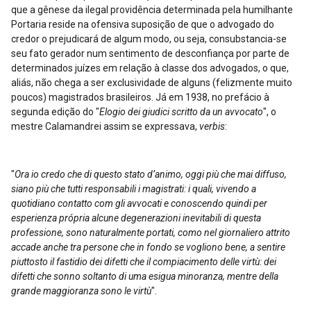
que a gênese da ilegal providência determinada pela humilhante
Portaria reside na ofensiva suposição de que o advogado do
credor o prejudicará de algum modo, ou seja, consubstancia-se
seu fato gerador num sentimento de desconfiança por parte de
determinados juízes em relação à classe dos advogados, o que,
aliás, não chega a ser exclusividade de alguns (felizmente muito
poucos) magistrados brasileiros. Já em 1938, no prefácio à
segunda edição do "
Elogio dei giudici scritto da un avvocato
", o
mestre Calamandrei assim se expressava,
verbis
:
"
Ora io credo che di questo stato d’animo, oggi più che mai diffuso,
siano più che tutti responsabili i magistrati: i quali, vivendo a
quotidiano contatto com gli avvocati e conoscendo quindi per
esperienza própria alcune degenerazioni inevitabili di questa
professione, sono naturalmente portati, como nel giornaliero attrito
accade anche tra persone che in fondo se vogliono bene, a sentire
piuttosto il fastidio dei difetti che il compiacimento delle virtù: dei
difetti che sonno soltanto di uma esigua minoranza, mentre della
grande maggioranza sono le virtù
".