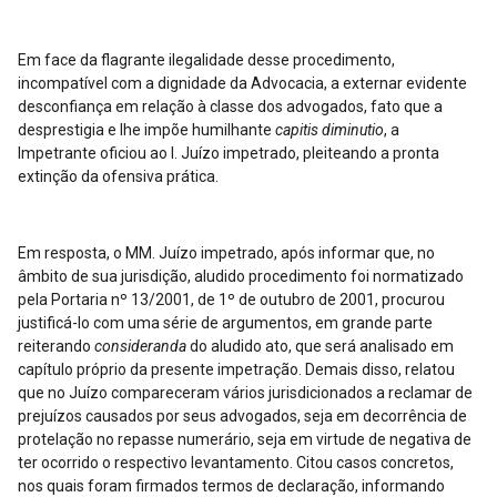
Em face da flagrante ilegalidade desse procedimento,
incompatível com a dignidade da Advocacia, a externar evidente
desconfiança em relação à classe dos advogados, fato que a
desprestigia e lhe impõe humilhante
capitis diminutio
, a
Impetrante oficiou ao I. Juízo impetrado, pleiteando a pronta
extinção da ofensiva prática.
Em resposta, o MM. Juízo impetrado, após informar que, no
âmbito de sua jurisdição, aludido procedimento foi normatizado
pela Portaria nº 13/2001, de 1º de outubro de 2001, procurou
justificá-lo com uma série de argumentos, em grande parte
reiterando
consideranda
do aludido ato, que será analisado em
capítulo próprio da presente impetração. Demais disso, relatou
que no Juízo compareceram vários jurisdicionados a reclamar de
prejuízos causados por seus advogados, seja em decorrência de
protelação no repasse numerário, seja em virtude de negativa de
ter ocorrido o respectivo levantamento. Citou casos concretos,
nos quais foram firmados termos de declaração, informando