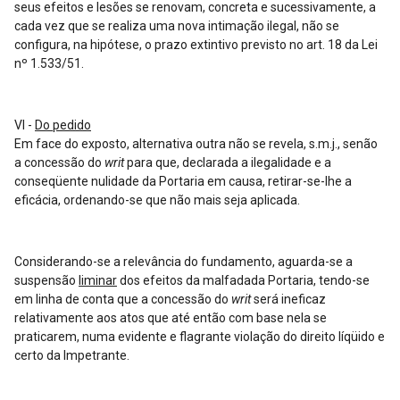
seus efeitos e lesões se renovam, concreta e sucessivamente, a
cada vez que se realiza uma nova intimação ilegal, não se
configura, na hipótese, o prazo extintivo previsto no art. 18 da Lei
nº 1.533/51.
VI -
Do pedido
Em face do exposto, alternativa outra não se revela, s.m.j., senão
a concessão do
writ
para que, declarada a ilegalidade e a
conseqüente nulidade da Portaria em causa, retirar-se-lhe a
eficácia, ordenando-se que não mais seja aplicada.
Considerando-se a relevância do fundamento, aguarda-se a
suspensão
liminar
dos efeitos da malfadada Portaria, tendo-se
em linha de conta que a concessão do
writ
será ineficaz
relativamente aos atos que até então com base nela se
praticarem, numa evidente e flagrante violação do direito líqüido e
certo da Impetrante.