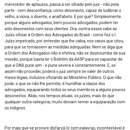
merecedor de aplausos, passa a ser olhado pelo juiz - não pela
parte - com desconfiança, como desonesto, capaz de ludibriar o
velho, a viúva, o doente, o analfabeto. E por quê? Simplesmente
porque alguns advogados, bem poucos advogados, podem ter
sido desonestos com seus clientes. Ora, contra esses cabe ao
Juízo oficiar à Ordem dos Advogados do Brasil - como fez o I.
Juízo impetrado, por entender que lhe cabia, nos casos que citou,
para que se tomassem as medidas adequadas. Nem se diga que
a Ordem dos Advogados não é efetiva, não se desincumbe de sua
missão, porque basta ler o Boletim da
AASP
para se capacitar de
que a OAB pune sim - e pune severa e constantemente. E, se
assim não proceder, poderá o juiz sempre se valer de outros
meios legais, inclusive oficiando ao Ministério Público. O que não
pode, o que se não lhe permite, é humilhar a classe dos
advogados, equiparando todos os seus membros a alguns poucos
desonestos. Aliás, nos tempos atuais, os juízes, mais do que
qualquer outra categoria, muito deviam temer a equiparação com
os indignos.
Por mais que se procure disfarçá-lo com palavras, incontestável é