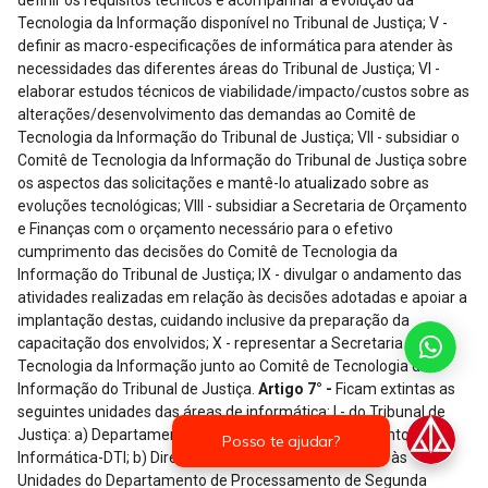
definir os requisitos técnicos e acompanhar a evolução da
Tecnologia da Informação disponível no Tribunal de Justiça; V -
definir as macro-especificações de informática para atender às
necessidades das diferentes áreas do Tribunal de Justiça; VI -
elaborar estudos técnicos de viabilidade/impacto/custos sobre as
alterações/desenvolvimento das demandas ao Comitê de
Tecnologia da Informação do Tribunal de Justiça; VII - subsidiar o
Comitê de Tecnologia da Informação do Tribunal de Justiça sobre
os aspectos das solicitações e mantê-lo atualizado sobre as
evoluções tecnológicas; VIII - subsidiar a Secretaria de Orçamento
e Finanças com o orçamento necessário para o efetivo
cumprimento das decisões do Comitê de Tecnologia da
Informação do Tribunal de Justiça; IX - divulgar o andamento das
atividades realizadas em relação às decisões adotadas e apoiar a
implantação destas, cuidando inclusive da preparação da
capacitação dos envolvidos; X - representar a Secretaria de
Tecnologia da Informação junto ao Comitê de Tecnologia da
Informação do Tribunal de Justiça.
Artigo 7° -
Ficam extintas as
seguintes unidades das áreas de informática: I - do Tribunal de
Justiça: a) Departamento Técnico de Apoio para Assuntos de
Informática-DTI; b) Diretoria de Serviço de Assistência às
Unidades do Departamento de Processamento de Segunda