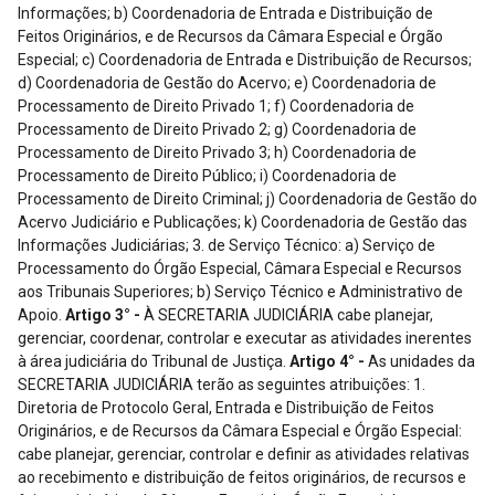
Informações; b) Coordenadoria de Entrada e Distribuição de
Feitos Originários, e de Recursos da Câmara Especial e Órgão
Especial; c) Coordenadoria de Entrada e Distribuição de Recursos;
d) Coordenadoria de Gestão do Acervo; e) Coordenadoria de
Processamento de Direito Privado 1; f) Coordenadoria de
Processamento de Direito Privado 2; g) Coordenadoria de
Processamento de Direito Privado 3; h) Coordenadoria de
Processamento de Direito Público; i) Coordenadoria de
Processamento de Direito Criminal; j) Coordenadoria de Gestão do
Acervo Judiciário e Publicações; k) Coordenadoria de Gestão das
Informações Judiciárias; 3. de Serviço Técnico: a) Serviço de
Processamento do Órgão Especial, Câmara Especial e Recursos
aos Tribunais Superiores; b) Serviço Técnico e Administrativo de
Apoio.
Artigo 3° -
À SECRETARIA JUDICIÁRIA cabe planejar,
gerenciar, coordenar, controlar e executar as atividades inerentes
à área judiciária do Tribunal de Justiça.
Artigo 4° -
As unidades da SECRETARIA JUDICIÁRIA terão as seguintes atribuições: 1. Diretoria de Protocolo Geral, Entrada e Distribuição de Feitos Originários, e de Recursos da Câmara Especial e Órgão Especial: cabe planejar, gerenciar, controlar e definir as atividades relativas ao recebimento e distribuição de feitos originários, de recursos e feitos originários da Câmara Especial e Órgão Especial, ao protocolo geral de petições e documentos, ao fornecimento de informações sobre andamentos processuais, bem como manter integradas as atividades realizadas pelas unidades subordinadas. 1.1. Coordenadoria de Protocolo Geral e Central de Informações: cabe coordenar, controlar, planejar e definir as atividades relacionadas aos serviços de protocolo e encaminhamento de petições e documentos, e aos serviços de atendimento ao público no que concerne ao fornecimento de informações verbais ede extratos sobre andamentos processuais, bem como manter integradas as atividades realizadas pelas unidades subordinadas. 1.2. Coordenadoria de Entrada e Distribuição de Feitos Originários, e de Recursos da Câmara Especial e Órgão Especial: cabe coordenar, controlar, planejar e definir as atividades relacionadas aos serviços de recebimento, protocolo, autuação e distribuição de feitos originários, e de recursos e feitos originários da Câmara Especial e Órgão Especial, e encaminhamento aos Desembargadores, bem como manter integradas as atividades realizadas pelas unidades subordinadas. 1.3. Seção Técnica e Administrativa de Apoio: a) operacionalizar a documentação dos processos de trabalho inerentes à área; b) organizar e manter atualizados dados estatísticos afetos à área; c) providenciar a instrução de processos e expedientes; d) receber, examinar e encaminhar expedientes administrativos; e) prestar apoio técnico para execução de atividades de planejamento e gestão; f) prestar apoio técnico e administrativo à respectiva diretoria. 2. Diretoria de Entrada e Distribuição de Recursos: cabe planejar, gerenciar, controlar e definir as atividades relativas à entrada e distribuição de recursos, à gestão do acervo dos recursos distribuídos, bem como manter integradas as atividades realizadas pelas unidades subordinadas. 2.1. Coordenadoria de Entrada e Distribuição de Recursos: cabe coordenar, controlar, planejar e definir as atividades relacionadas aos serviços de recebimento e distribuição de recursos, bem como manter integradas as atividades realizadas pelas unidades subordinadas. 2.2. Coordenadoria de Gestão do Acervo: cabe coordenar, controlar, planejar e definir as atividades relacionadas aos serviços de: a) recebimento de recursos distribuídos; b) gerenciamento e controle da movimentação do acervo de processos distribuídos; c) manuseio, para juntada de petições e expedição de certidões relativas aos recursos já distribuídos e ainda não remetidos aos Desembargadores; d) remessa dos feitos aos Desembargadores; e) elaboração de estatísticas e fornecimento de subsídios para o controle das remessas de recursos distribuídos aos Desembargadores. 2.3. Seção Técnica e Administrativa de Apoio: a) operacionalizar a documentação dos processos de trabalho inerentes à área; b) organizar e manter atualizados dados estatísticos afetos à área; c) providenciar a instrução de processos e expedientes; d) receber, examinar e encaminhar expedientes administrativos; e) prestar apoio técnico para execução de atividades de planejamento e gestão; f) prestar apoio técnico e administrativo à respectiva diretoria. 3. Diretoria de Processamento de Direito Privado: cabe planejar, gerenciar, controlar e definir as atividades afetas às Coordenadorias de Processamento de Direito Privado 1, de Processamento de Direito Privado 2 e de Processamento de Direito Privado 3, manter integradas as atividades realizadas pelas unidades subordinadas, bem como gerir as substituições de escreventes alocados nos Gabinetes de Trabalho dos Desembargadores, nos afastamentos legais. 3.1. Coordenadoria de Processamento de Direito Privado 1: cabe coordenar, controlar, planejar e definir as atividades desenvolvidas nos Serviços de Processamento dos recursos e dos feitos originários de competência da 1ª a 10ª Câmaras de Direito Privado e Câmara de Falências, e respectivo processamento de recursos para os Tribunais Superiores, bem como manter integradas as atividades realizadas pelas unidades subordinadas. 3.2. Coordenadoria de Processamento de Direito Privado 2: cabe coordenar, controlar, planejar e definir as atividades desenvolvidas nos Serviços de Processamento dos recursos e dos feitos originários de competência da 11ª a 24ª Câmaras de Direito Privado, e respectivo processamento de recursos para os Tribunais Superiores, bem como manter integradas as atividades realizadas pelas unidades subordinadas. 3.3. Coordenadoria de Processamento de Direito Privado 3: cabe coordenar, controlar, planejar e definir as atividades desenvolvidas nos Serviços de Processamento dos recursos e dos feitos originários de competência da 25ª a 36ª Câmaras de Direito Privado, e respectivo processamento de recursos para os Tribunais Superiores, bem como manter integradas as atividades realizadas pelas unidades subordinadas. 3.4. Seção Técnica e Administrativa de Apoio: a) operacionalizar a documentação dos processos de trabalho inerentes à área; b) organizar e manter atualizados dados estatísticos afetos à área; c) providenciar a instrução de processos e expedientes; d) receber, examinar e encaminhar expedientes administrativos; e) prestar apoio técnico para execução de atividades de planejamento e gestão; f) prestar apoio técnico e administrativo à respectiva diretoria. 4. Diretoria de Processamento de Direito Público, Criminal, Órgão Especial e Câmara Especial: planejar, gerenciar, controlar e definir as atividades relativas às Coordenadorias de Processamento dosrecursos e dos feitos originários de Direito Público, de Direito Criminal, e ao Serviço de Processamento do Órgão Especial, Câmara Especial e Recursos aos Tribunais Superiores, manter integradas as atividades realizadas pelas unidades subordinadas, bem como gerir as substituições de escreventes alocados nos Gabinetes de Trabalho dos Desembargadores, nos afastamentos legais. 4.1. Coordenadoria de Processamento de Direito Público: cabe coordenar, controlar, planejar e definir as atividades desenvolvidas nos Serviços de Processamento dos recursos e dos feitos originários de competência da 1ª a 17ª Câmaras de Direito Público, e respectivo processamento de recursos para os Tribunais Superiores, bem como manter integradas as atividades realizadas pelas unidades subordinadas. 4.2. Coordenadoria de Processamento de Direito Criminal: cabe coordenar, controlar, planejar e definir as atividades desenvolvidas nos Serviços de Processamento dos recursos e dos feitos originários de competência da 1ª a 14ª Câmaras deDireito Criminal, e respectivo processamento de recursos para os Tribunais Superiores, bem como manter integradas as atividades realizadas pelas Unidades subordinadas. 4.3. Serviço de Processamento do Órgão Especial, Câmara Especial e Recursos aos Tribunais Superiores: cabe controlar, planejar, definir e executar as atividades referentes ao processamento e apoio para julgamento dos feitos originários e dos recursos de competência do Órgão Especial e Câmara Especial, e respectivo processamento de recursos para os Tribunais Superiores, bem como manter integradas as atividades realizadas pelas unidades subordinadas. 4.4. Seção Técnica e Administrativa de Apoio: a) operacionalizar a documentação dos processos de trabalho inerentes à área; b) organizar e manter atualizados dados estatísticos afetos à área; c) providenciar a instrução de processos e expedientes; d) receber, examinar e encaminhar expedientes administrativos; e) prestar apoio técnico para execução de atividades de planejamento e gestão; f) prestar apoio técnico e administrativo à respectiva diretoria. 5. Diretoria de Gestão do Conhecimento Judiciário: a) definir as diretrizes e coordenar as ações voltadas para obtenção, preservação, compartilhamento e disseminação do conhecimento no âmbito do Poder Judiciário; b) coordenar e integrar as atividades quanto a registro, conservação e cadastramento dos bancos de dados; c) apoiar a formação de quadros de servidores e magistrados aptos a realizar pesquisas de informação nas bases de conhecimento; d) desenvolver bases de conhecimento que contribuam para melhoria da prestação jurisdicional; d) acompanhar e controlar programas e propostas que visem a normatização e a racionalização dos processos de trabalho. 5.1. Coordenadoria de Gestão do Acervo Judiciário e Publicações: a) gerenciar os acervos bibliográficos, de jurisprudência, de pesquisa e de legislação do Poder Judiciário do Estado de São Paulo; b) implantar, definir e coordenar os sistemas de aquisição, registro, catalogação, preparo, indexação, recuperação, conservação, descarte e distribuição dos acervos, com a finalidade de atender aos usuários interno e público em geral; c) avaliar e selecionar as aquisições e doações de obras e periódicos que comporão os acervos; d) coordenar as ações que visem o atendimento ao público em geral, bem como gerenciar os espaços destinados aos Postos de Atendimento nos Gabinetes de Trabalho dos Senhores Desembargadores, onde houver demanda; e) implementar medidas necessárias para divulgação dos acervos e das publicações oficiais do Tribunal na intranet, internet e repositórios oficiais de jurisprudência do Tribunal de Justiça do Estado de São Paulo; f) supervisionar o cumprimento dos contratos e convênios com empresas da área jurídica para publicação de acórdãos e matérias de interesse. 5.2. Coordenadoria de Gestão das Informações Judiciárias: a) estabelecer processos para seleção, classificação e indexação de acórdãos, sentenças relevantes de primeiro grau, pesquisas e legislação. b) coordenar os processos para seleção, classificação e tratamento dos acórdãos, das pesquisas e