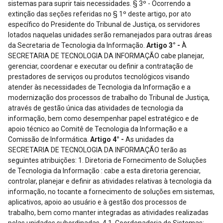
sistemas para suprir tais necessidades. § 3º - Ocorrendo a
extinção das seções referidas no § 1º deste artigo, por ato
específico do Presidente do Tribunal de Justiça, os servidores
lotados naquelas unidades serão remanejados para outras áreas
da Secretaria de Tecnologia da Informação.
Artigo 3° -
À
SECRETARIA DE TECNOLOGIA DA INFORMAÇÃO cabe planejar,
gerenciar, coordenar e executar ou definir a contratação de
prestadores de serviços ou produtos tecnológicos visando
atender às necessidades de Tecnologia da Informação e a
modernização dos processos de trabalho do Tribunal de Justiça,
através de gestão única das atividades de tecnologia da
informação, bem como desempenhar papel estratégico e de
apoio técnico ao Comitê de Tecnologia da Informação e a
Comissão de Informática.
Artigo 4° -
As unidades da SECRETARIA DE TECNOLOGIA DA INFORMAÇÃO terão as seguintes atribuições: 1. Diretoria de Fornecimento de Soluções de Tecnologia da Informação : cabe a esta diretoria gerenciar, controlar, planejar e definir as atividades relativas à tecnologia da informação, no tocante a fornecimento de soluções em sistemas, aplicativos, apoio ao usuário e à gestão dos processos de trabalho, bem como manter integradas as atividades realizadas pelas unidades subordinadas. 4.1. Coordenadoria de Sistemas: cabe coordenar, controlar, planejar e definir as atividades desenvolvidas pelas áreas de desenvolvimento de sistemas e de suporte aos sistemas e imagens, bem como manter integradas as atividades realizadas pelas unidades subordinadas; 4.1.1. Serviço de Desenvolvimento de Sistemas: a) controlar, planejar e definir as atividades desenvolvidas pelas seções de sistemas do Judiciário e de Apoio, bem como manter integradas as atividades realizadas pelas unidades subordinadas b) especificar os requisitos técnicos dos sistemas judiciários, dos sistemas de apoio ao judiciário e dos sistemas administrativos; c) interagir com prestadores de serviços para a obtenção de soluções adequadas ao Tribunal de Justiça; d) desenvolver sistemas quando não for possível a obtenção de soluções externas; e) elaborar, manter e controlar a documentação técnica e de uso dos sistemas, bem como obter documentação técnica dos prestadores de serviço; f) determinar o padrão, examinar e garantir a qualidade e a integridade das soluções em tecnologia da informação obtidas pelo Tribunal de Justiça. 1.1.1.1. Seção de Sistemas do Judiciário: a) efetuar levantamento de informações junto aos usuários de sistemas judiciários; b) estabelecer parâmetros para o desenvolvimento e otimização dos sistemas a serem implantados; c) desenvolver e acompanhar proposta de estruturação dos sistemas, estabelecendo os padrões e definições a partir da análise dos dados coletados; d) providenciar e garantir a manutenção dos sistemas decorrentes de modificações legais, incorporação de novas funcionalidades ou adoção de recursos tecnológicos inovadores; e) observar e acompanhar as condições e prazos estabelecidos para a execução dos trabalhos; f) analisar mudanças e melhorias nos softwares fornecidos pelos prestadores de serviços/fabricantes e determinar seu impacto nos sistemas de produção existentes; g) participar de estudo de viabilidade, definição de objetos e especificações de plano de desenvolvimento, operação, manutenção, eficiência e racionalização de sistemas. 1.1.1.2. Seção de Sistemas de Apoio: a) efetuar levantamento de informações junto aos usuários de sistemas de apoio administrativo e financeiro; b) executar as atividades descritas no item 1.1.1.1, alíneas b a f; 1.1.2. Serviço de Suporte aos Sistemas e Imagens: cabe controlar, planejar e definir as atividades desenvolvidas pelas seções de suporte aos sistemas e imagens, bem como manter integradas as atividades realizadas pelas unidades subordinadas; 1.1.2.1. Seção de Suporte aos Sistemas: a) estabelecer regras de segurança e integridade para os sistemas; b) executar rotinas operacionais no âmbito do Tribunal de Justiça; c) definir normas e padrões tecnológicos para a especificação, implementação, homologação, integração, bem como a manutenção, operação e aquisição de sistemas informatizados; d) fornecer apoio tecnológico para todas as unidades do Tribunal de Justiça; e) elaborar manuais de utilização e operação dos sistemas em desenvolvimento; f) especificar e/ou elaborar o conteúdo de cursos e realizar diretamente ou através de terceiros, treinamentos em sistemas corporativos, softwares e hardwares, em conjunto com a Secretaria de Recursos Humanos, Diretoria de desenvolvimento de recursos humanos, coordenadoria de capacitação e banco de talentos; g) acompanhar, orientar e assessorar as unidades do Tribunal de Justiça na efetiva implantação de normas e padrões técnicos definidos pela Secretaria; h) definir, implementar e atualizar a política de segurança da informação no âmbito de sua atuação; i) realizar auditorias periódicas de segurança da informação no âmbito de sua atuação. 1.1.2.2. Seção de Imagens e Microfilmes: a) definir atividades operacionais relacionadas à digitalização, armazenamento, recuperação e de documentos, estabelecendo padrões e normas; b) definir a centralização ou descentralização de operações típicas de digitalização em conjunto com as áreas envolvidas; c) controlar e manter os acervos digitalizados e microfilmados; d) definir, implementar e atualizar a política de segurança da informação no âmbito de sua atuação; e) realizar auditorias periódicas de segurança da informação no âmbito de sua atuação. 1.2. Coordenadoria de Apoio Operacional: a) coordenar, controlar, planejar e definir as atividades desenvolvidas pelas áreas de suporte a rede e de apoio ao usuário, bem como manter integradas as atividades realizadas pelas unidades subordinadas; b) implantar e manter o sistema de atendimento ao usuário nos termos das propostas de melhoria do projeto de modernização do Tribunal. 1.2.1. Serviço de Suporte a Rede: a) administrar o "ambiente Internet" do Tribunal de Justiça, oferecendo acesso às informações, dentro dos padrões de qualidade, confiabilidade, segurança e integridade; b) administrar o "ambiente Intranet" do Tribunal de Justiça, oferecendo condições técnicas para a obtenção de informações e serviços relevantes; c) definir, implementar e atualizar a política de segurança da informação, no âmbito de sua atuação; d) administrar a infra-estrutura de rede local e de longa distância do Tribunal de Justiça; e) realizar auditorias periódicas de segurança da informação no âmbito de sua atuação; f) gerenciar todas as atividades relacionadas à conectividade: Redes Locais, Distribuídas e Comunicação de Dados via "Internet", "Intranet", Telecomunicações, Teleprocessamento, bem como o gerenciamento dos "servidores centrais - equipamentos" e ambientes operacionais; g) gerenciar o desenvolvimento dos projetos de rede, bem como administrar, instalar e configurar redes, tanto na parte lógica (softwares de rede) quanto na parte física (placas, cabeamento e infra-estrutura); 1.2.2. Serviço de Apoio ao Usuário: a) controlar, planejar e definir as atividades desenvolvidas pelas seções de apoio aos usuários administrativos e judiciários 1ª e 2ª Instâncias, bem como manter integradas as atividades realizadas pelas unidades subordinadas; b) controlar o atendimento nos serviços de suporte ao usuário; c) fornecer suporte técnico aos usuários nas soluções tecnológicas oferecidas; d) manter mecanismos de atendimento para manutenção de equipamentos, distribuição e instalação de programas; e) dar suporte aos usuários nos serviços de teleprocessamento, "Internet", "Intranet", esclarecendo dúvidas e resolvendo problemas; f) realizar abertura de chamadas técnicas dos usuários e o registro de ocorrências, via telefone ou via e-mail, e controlá-las em sistema próprio; g) manter controle, em conjunto com o serviços de administração de contratos, sobre equipamentos em garantia; h) analisar a viabilidade técnica e financeira e decidir sobre da execução de manutenção em equipamentos fora da garantia. 1.2.2.1. Seção de Apoio aos Usuários Administrativos e Judiciários - 2ª Instância: a) dar suporte aos usuários na operação de computadores, utilização de redes locais e de sistemas, esclarecendo dúvidas e resolvendo problemas; b) controlar os "servidores - equipamentos" utilizados em prédios e administrar os serviços a eles relativos - controle de usuários, rede, acessos e sistema operacional; c) controlar as estações de trabalho utilizados em prédios e administrar os serviços a eles relativos; d) Apoiar o processo de utilização da "Internet" e "Intranet"; e) analisar e decidir tecnicamente sobre a viabilidade de conserto de equipamentos; f) executar ou promover as atividades de manutenções preventivas e corretivas necessárias à conservação dos equipamentos e outros materiais utilizados na sua área de atuação; g) instalar, manter e prestar suporte ao uso de software básico; h) zelar pela guarda, conservação e limpeza dos equipamentos e materiais utilizados na sua área de atuação. 1.2.2.2 Seção de Apoio aos Usuários Administrativos e Judiciários - 1ª Instância: a) exercer atividades descritas no item 1.2.2.1 nas localidades onde houver equipe própria da Secretaria da Tecnologia da Informação; b) nas localidades onde o primeiro atendimento for de responsabilidade de servidores da administração dos prédios, as atividades da seção serão: b1) dar a orientação e capacitação necessária para os servidores responsáveis pelo atendimento para que eles trabalhem de forma padronizada e atendam os procedimentos estabelecidos para essa operação; b2) dar suporte aos servidores responsáveis pelo atendimento na solução de problemas na operação de computadores, utilização de redes locais e de sistemas; b3) manter cadastro de equipamentos de Tecnologia da Informação utilizados em todas as instalações e locais, interagindo com Serviço de Controle de Recursos de Tecnologia da Informação; b4) acompanhar as demandas não solucionados pelos responsáveis pelo atendimento e encaminhadas para soluçãoem áreas da Secretaria de Tecnologia de Informação ou de prestadores de serviços autorizados; b5) definir, implementar e atualizar a política de segurança da informação no âmbito de sua atuação; b6) realizar auditorias periódicas de segurança da informação, no âmbito de sua atuação. 1.3. Coordenadoria de Gestão dos Processos de Trabalho: a) analisar os processos de trabalho das áreas do Tribunal de Justiça, visando adequar os sistemas computadorizados ou não, propondo adoção de rotinas, estimando a necessidade de recursos humanos e materiais e, principalmente, procurando melhorias no processo; b) manter documentação técnica dos processos de trabalho das áreas administrativas, financeiras e jurisdicionais de 1ª Instância e 2ª Instância do Tribunal de Justiça