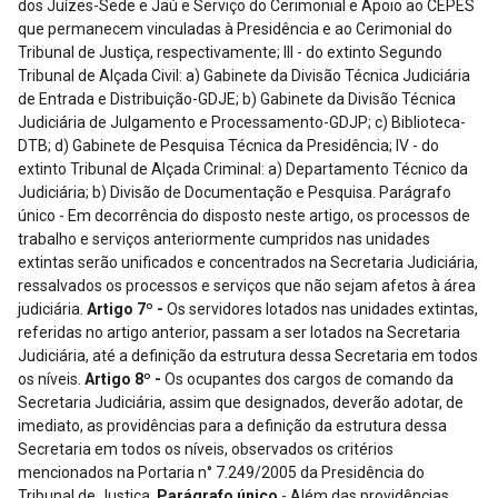
dos Juízes-Sede e Jaú e Serviço do Cerimonial e Apoio ao CEPES
que permanecem vinculadas à Presidência e ao Cerimonial do
Tribunal de Justiça, respectivamente; III - do extinto Segundo
Tribunal de Alçada Civil: a) Gabinete da Divisão Técnica Judiciária
de Entrada e Distribuição-GDJE; b) Gabinete da Divisão Técnica
Judiciária de Julgamento e Processamento-GDJP; c) Biblioteca-
DTB; d) Gabinete de Pesquisa Técnica da Presidência; IV - do
extinto Tribunal de Alçada Criminal: a) Departamento Técnico da
Judiciária; b) Divisão de Documentação e Pesquisa. Parágrafo
único - Em decorrência do disposto neste artigo, os processos de
trabalho e serviços anteriormente cumpridos nas unidades
extintas serão unificados e concentrados na Secretaria Judiciária,
ressalvados os processos e serviços que não sejam afetos à área
judiciária.
Artigo 7º -
Os servidores lotados nas unidades extintas,
referidas no artigo anterior, passam a ser lotados na Secretaria
Judiciária, até a definição da estrutura dessa Secretaria em todos
os níveis.
Artigo 8º -
Os ocupantes dos cargos de comando da
Secretaria Judiciária, assim que designados, deverão adotar, de
imediato, as providências para a definição da estrutura dessa
Secretaria em todos os níveis, observados os critérios
mencionados na Portaria n° 7.249/2005 da Presidência do
Tribunal de Justiça.
Parágrafo único
- Além das providências