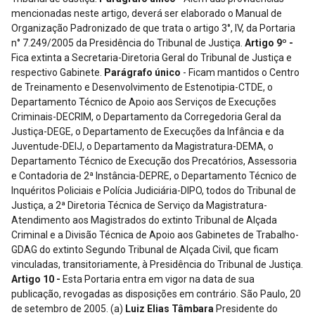
mencionadas neste artigo, deverá ser elaborado o Manual de
Organização Padronizado de que trata o artigo 3°, IV, da Portaria
n° 7.249/2005 da Presidência do Tribunal de Justiça.
Artigo 9º -
Fica extinta a Secretaria-Diretoria Geral do Tribunal de Justiça e
respectivo Gabinete.
Parágrafo único
- Ficam mantidos o Centro
de Treinamento e Desenvolvimento de Estenotipia-CTDE, o
Departamento Técnico de Apoio aos Serviços de Execuções
Criminais-DECRIM, o Departamento da Corregedoria Geral da
Justiça-DEGE, o Departamento de Execuções da Infância e da
Juventude-DEIJ, o Departamento da Magistratura-DEMA, o
Departamento Técnico de Execução dos Precatórios, Assessoria
e Contadoria de 2ª Instância-DEPRE, o Departamento Técnico de
Inquéritos Policiais e Polícia Judiciária-DIPO, todos do Tribunal de
Justiça, a 2ª Diretoria Técnica de Serviço da Magistratura-
Atendimento aos Magistrados do extinto Tribunal de Alçada
Criminal e a Divisão Técnica de Apoio aos Gabinetes de Trabalho-
GDAG do extinto Segundo Tribunal de Alçada Civil, que ficam
vinculadas, transitoriamente, à Presidência do Tribunal de Justiça.
Artigo 10 -
Esta Portaria entra em vigor na data de sua
publicação, revogadas as disposições em contrário. São Paulo, 20
de setembro de 2005. (a)
Luiz Elias Tâmbara
Presidente do