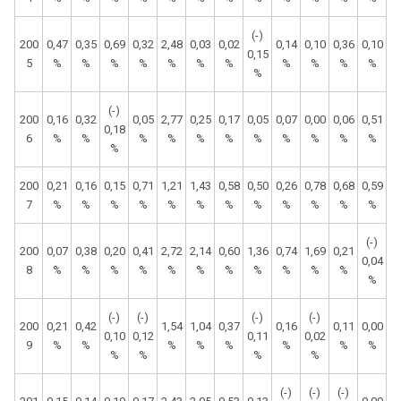
(-)
200
0,47
0,35
0,69
0,32
2,48
0,03
0,02
0,14
0,10
0,36
0,10
0,15
5
%
%
%
%
%
%
%
%
%
%
%
%
(-)
200
0,16
0,32
0,05
2,77
0,25
0,17
0,05
0,07
0,00
0,06
0,51
0,18
6
%
%
%
%
%
%
%
%
%
%
%
%
200
0,21
0,16
0,15
0,71
1,21
1,43
0,58
0,50
0,26
0,78
0,68
0,59
7
%
%
%
%
%
%
%
%
%
%
%
%
(-)
200
0,07
0,38
0,20
0,41
2,72
2,14
0,60
1,36
0,74
1,69
0,21
0,04
8
%
%
%
%
%
%
%
%
%
%
%
%
(-)
(-)
(-)
(-)
200
0,21
0,42
1,54
1,04
0,37
0,16
0,11
0,00
0,10
0,12
0,11
0,02
9
%
%
%
%
%
%
%
%
%
%
%
%
(-)
(-)
(-)