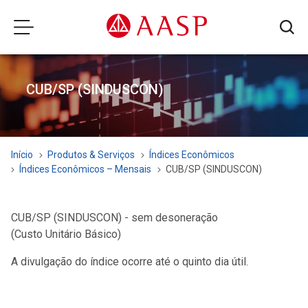
CUB/SP (SINDUSCON)
Início
Produtos & Serviços
Índices Econômicos
Índices Econômicos – Mensais
CUB/SP (SINDUSCON)
CUB/SP (SINDUSCON) - sem desoneração
(Custo Unitário Básico)
A divulgação do índice ocorre até o quinto dia útil.