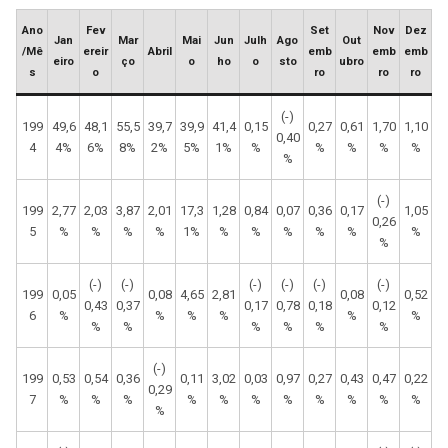
Ano
Fev
Set
Nov
Dez
Jan
Mar
Mai
Jun
Julh
Ago
Out
/Mê
ereir
Abril
emb
emb
emb
eiro
ço
o
ho
o
sto
ubro
s
o
ro
ro
ro
(-)
199
49,6
48,1
55,5
39,7
39,9
41,4
0,15
0,27
0,61
1,70
1,10
0,40
4
4%
6%
8%
2%
5%
1%
%
%
%
%
%
%
(-)
199
2,77
2,03
3,87
2,01
17,3
1,28
0,84
0,07
0,36
0,17
1,05
0,26
5
%
%
%
%
1%
%
%
%
%
%
%
%
(-)
(-)
(-)
(-)
(-)
(-)
199
0,05
0,08
4,65
2,81
0,08
0,52
0,43
0,37
0,17
0,78
0,18
0,12
6
%
%
%
%
%
%
%
%
%
%
%
%
(-)
199
0,53
0,54
0,36
0,11
3,02
0,03
0,97
0,27
0,43
0,47
0,22
0,29
7
%
%
%
%
%
%
%
%
%
%
%
%