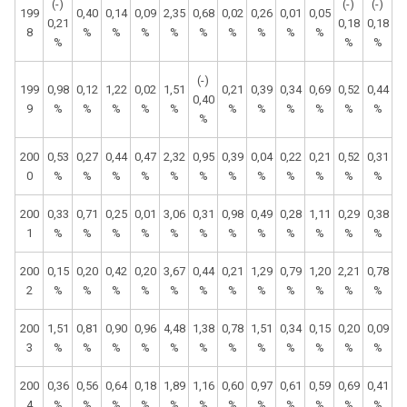
(-)
(-)
(-)
199
0,40
0,14
0,09
2,35
0,68
0,02
0,26
0,01
0,05
0,21
0,18
0,18
8
%
%
%
%
%
%
%
%
%
%
%
%
(-)
199
0,98
0,12
1,22
0,02
1,51
0,21
0,39
0,34
0,69
0,52
0,44
0,40
9
%
%
%
%
%
%
%
%
%
%
%
%
200
0,53
0,27
0,44
0,47
2,32
0,95
0,39
0,04
0,22
0,21
0,52
0,31
0
%
%
%
%
%
%
%
%
%
%
%
%
200
0,33
0,71
0,25
0,01
3,06
0,31
0,98
0,49
0,28
1,11
0,29
0,38
1
%
%
%
%
%
%
%
%
%
%
%
%
200
0,15
0,20
0,42
0,20
3,67
0,44
0,21
1,29
0,79
1,20
2,21
0,78
2
%
%
%
%
%
%
%
%
%
%
%
%
200
1,51
0,81
0,90
0,96
4,48
1,38
0,78
1,51
0,34
0,15
0,20
0,09
3
%
%
%
%
%
%
%
%
%
%
%
%
200
0,36
0,56
0,64
0,18
1,89
1,16
0,60
0,97
0,61
0,59
0,69
0,41
4
%
%
%
%
%
%
%
%
%
%
%
%