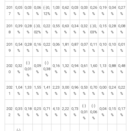
201
0,05
0,03
0,06
(-)0,
1,03
0,62
0,03
0,03
0,26
0,19
0,04
0,27
7
%
%
%
12%
%
%
%
%
%
%
%
%
201
0,39
0,28
(-)0,
0,22
0,55
0,63
0,34
0,32
(-)0,
0,15
0,28
0,08
8
%
%
02%
%
%
%
%
%
03%
%
%
%
201
0,54
0,28
0,16
0,22
0,06
1,81
0,87
0,07
0,11
0,10
0,10
0,01
9
%
%
%
%
%
%
%
%
%
%
%
%
(-)
(-)
202
0,32
0,09
0,16
1,32
0,94
0,61
1,60
1,13
0,88
0,48
0,01
0,38
0
%
%
%
%
%
%
%
%
%
%
%
%
202
1,04
1,33
1,55
1,41
2,23
3,00
0,96
0,53
0,70
0,00
0,24
0,22
1
%
%
%
%
%
%
%
%
%
%
%
%
(-)
(-)
202
0,35
0,18
0,25
0,71
4,13
2,22
0,73
0,04
0,15
0,17
0,01
0,06
2
%
%
%
%
%
%
%
%
%
%
%
%
(-)