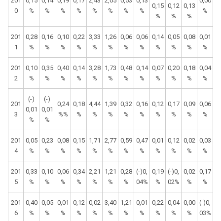
201
0,15
0,14
0,19
0,17
2,43
2,05
0,53
0,13
0,00
0,15
0,12
0,13
0
%
%
%
%
%
%
%
%
%
%
%
%
201
0,28
0,16
0,10
0,22
3,33
1,26
0,06
0,06
0,14
0,05
0,08
0,01
1
%
%
%
%
%
%
%
%
%
%
%
%
201
0,10
0,35
0,40
0,14
3,28
1,73
0,48
0,14
0,07
0,20
0,18
0,04
2
%
%
%
%
%
%
%
%
%
%
%
%
(-)
(-)
201
0,24
0,18
4,44
1,39
0,32
0,16
0,12
0,17
0,09
0,06
0,01
0,01
3
%%
%
%
%
%
%
%
%
%
%
%
%
201
0,05
0,23
0,08
0,15
1,71
2,77
0,59
0,47
0,01
0,12
0,02
0,03
4
%
%
%
%
%
%
%
%
%
%
%
%
201
0,33
0,10
0,06
0,34
2,21
1,21
0,28
(-)0,
0,19
(-)0,
0,02
0,17
5
%
%
%
%
%
%
%
04%
%
02%
%
%
201
0,40
0,05
0,01
0,12
0,02
3,40
1,21
0,01
0,22
0,04
0,00
(-)0,
6
%
%
%
%
%
%
%
%
%
%
%
03%