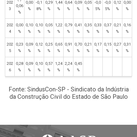
202
0,00
-0,1
0,29
1,44
0,64
0,09
0,05
-0,0
-0,0
0,12
0,00
0,06
3
%
8%
%
%
%
%
%
5%
5%
%
%
%
202
0,00
0,10
0,10
0,05
1,22
0,79
0,41
0,35
0,33
0,37
0,21
0,16
4
%
%
%
%
%
%
%
%
%
%
%
%
202
0,23
0,09
0,12
0,25
0,65
0,91
0,70
0,21
0,17
0,15
0,27
0,31
5
%
%
%
%
%
%
%
%
%
%
%
%
202
0,28
0,09
0,10
0,57
1,24
2,24
0,45
6
%
%
%
%
%
%
%
Fonte: SindusCon-SP - Sindicato da Indústria
da Construção Civil do Estado de São Paulo