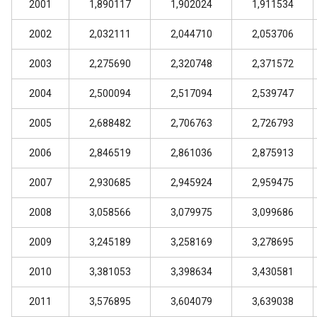
2001
1,890117
1,902024
1,911534
2002
2,032111
2,044710
2,053706
2003
2,275690
2,320748
2,371572
2004
2,500094
2,517094
2,539747
2005
2,688482
2,706763
2,726793
2006
2,846519
2,861036
2,875913
2007
2,930685
2,945924
2,959475
2008
3,058566
3,079975
3,099686
2009
3,245189
3,258169
3,278695
2010
3,381053
3,398634
3,430581
2011
3,576895
3,604079
3,639038