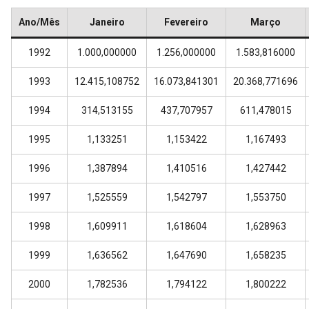
Ano/Mês
Janeiro
Fevereiro
Março
1992
1.000,000000
1.256,000000
1.583,816000
1993
12.415,108752
16.073,841301
20.368,771696
1994
314,513155
437,707957
611,478015
1995
1,133251
1,153422
1,167493
1996
1,387894
1,410516
1,427442
1997
1,525559
1,542797
1,553750
1998
1,609911
1,618604
1,628963
1999
1,636562
1,647690
1,658235
2000
1,782536
1,794122
1,800222