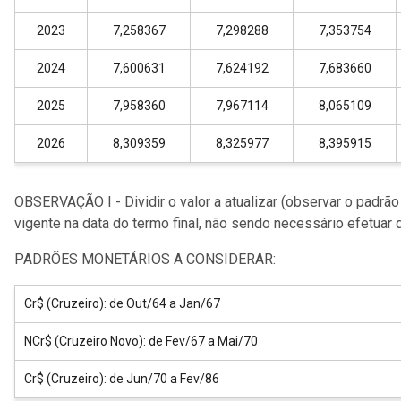
2023
7,258367
7,298288
7,353754
2024
7,600631
7,624192
7,683660
2025
7,958360
7,967114
8,065109
2026
8,309359
8,325977
8,395915
OBSERVAÇÃO I - Dividir o valor a atualizar (observar o padrão
vigente na data do termo final, não sendo necessário efetuar 
PADRÕES MONETÁRIOS A CONSIDERAR:
Cr$ (Cruzeiro): de Out/64 a Jan/67
NCr$ (Cruzeiro Novo): de Fev/67 a Mai/70
Cr$ (Cruzeiro): de Jun/70 a Fev/86