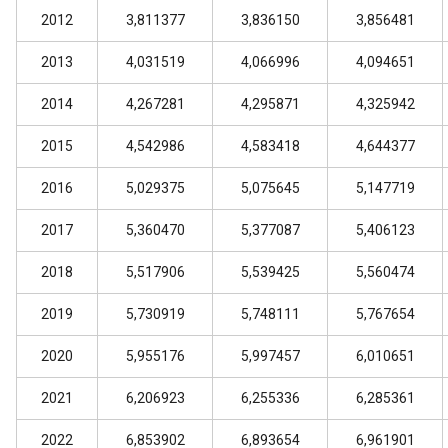
2012
3,811377
3,836150
3,856481
2013
4,031519
4,066996
4,094651
2014
4,267281
4,295871
4,325942
2015
4,542986
4,583418
4,644377
2016
5,029375
5,075645
5,147719
2017
5,360470
5,377087
5,406123
2018
5,517906
5,539425
5,560474
2019
5,730919
5,748111
5,767654
2020
5,955176
5,997457
6,010651
2021
6,206923
6,255336
6,285361
2022
6,853902
6,893654
6,961901