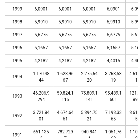
1999
6,0901
6,0901
6,0901
6,0901
6,0
1998
5,9910
5,9910
5,9910
5,9910
5,9
1997
5,6775
5,6775
5,6775
5,6775
5,6
1996
5,1657
5,1657
5,1657
5,1657
5,1
1995
4,2182
4,2182
4,2182
4,4015
4,4
1.170,48
1.628,96
2.275,64
3.268,53
4.61
1994
44
67
20
19
1
46.206,9
59.824,1
75.809,1
95.489,1
121.
1993
294
115
141
601
89
3.721,84
4.674,64
5.894,75
7.193,33
8.61
1992
01
61
21
65
5
651,135
782,729
940,841
1.051,76
1.10
1991