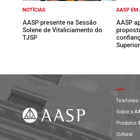
NOTÍCIAS
AASP EM
AASP presente na Sessão
AASP ap
Solene de Vitaliciamento do
proposta
TJSP
confianç
Superio
Telefones
Sobre a A
Produtos 
Cultural