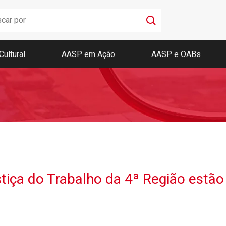
Cultural
AASP em Ação
AASP e OABs
Boletim AASP
Coleção de Códigos de Bolso
Revista da AASP
tiça do Trabalho da 4ª Região estã