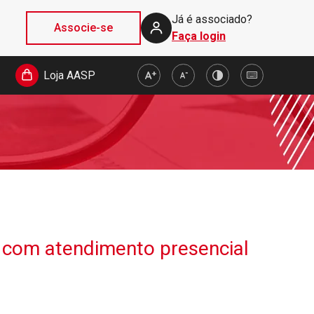
Já é associado?
Associe-se
Faça login
Loja AASP
o com atendimento presencial