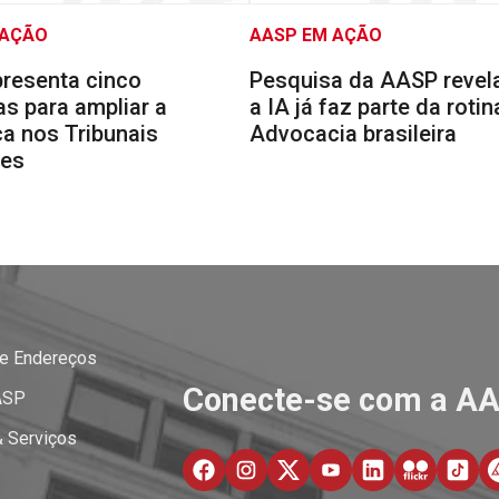
 AÇÃO
AASP EM AÇÃO
resenta cinco
Pesquisa da AASP reve
s para ampliar a
a IA já faz parte da rotin
a nos Tribunais
Advocacia brasileira
res
 e Endereços
Conecte-se com a A
ASP
& Serviços