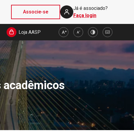
Já é associado?
Associe-se
Faça login
Loja AASP
s acadêmicos