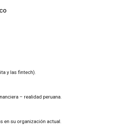
NICO
a y las fintech).
inanciera – realidad peruana.
s en su organización actual.