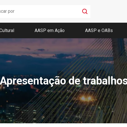
Cultural
AASP em Ação
AASP e OABs
Boletim AASP
Coleção de Códigos de Bolso
Revista da AASP
 Apresentação de trabalho