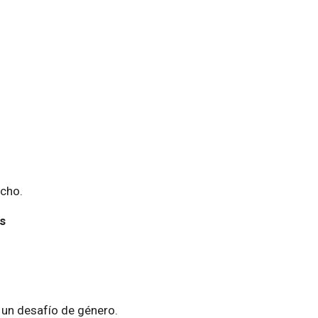
echo.
s
o un desafío de género.