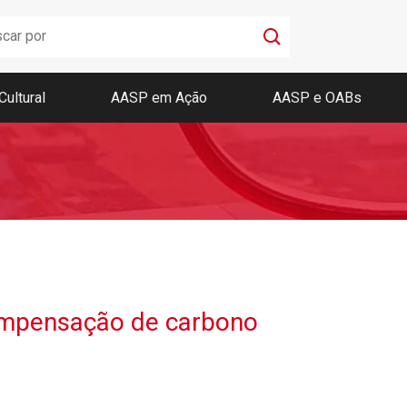
Cultural
AASP em Ação
AASP e OABs
Boletim AASP
Coleção de Códigos de Bolso
Revista da AASP
ompensação de carbono