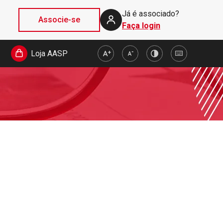
Já é associado?
Associe-se
Faça login
Loja AASP