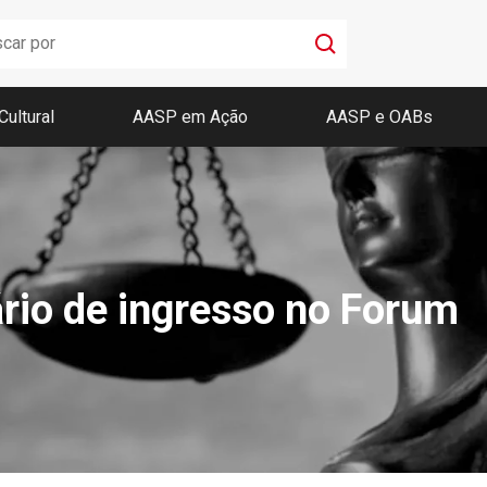
Cultural
AASP em Ação
AASP e OABs
Boletim AASP
Coleção de Códigos de Bolso
Revista da AASP
ário de ingresso no Forum