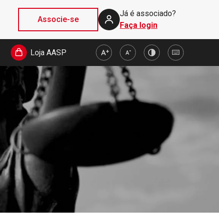
Já é associado?
Associe-se
Faça login
Loja AASP