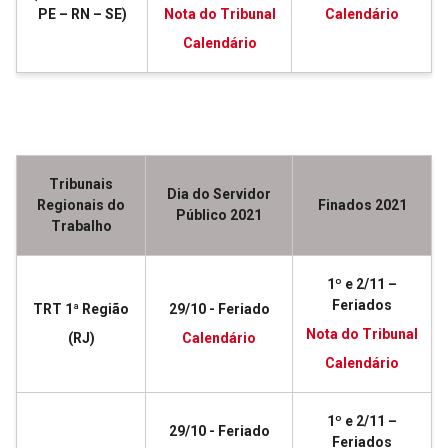
PE – RN – SE)
Nota do Tribunal
Calendário
Calendário
Tribunais
Dia do Servidor
Regionais do
Finados 2021
Público 2021
Trabalho
1º e 2/11 –
Feriados
TRT 1ª Região
29/10 - Feriado
Nota do Tribunal
(RJ)
Calendário
Calendário
1º e 2/11 –
29/10 - Feriado
Feriados