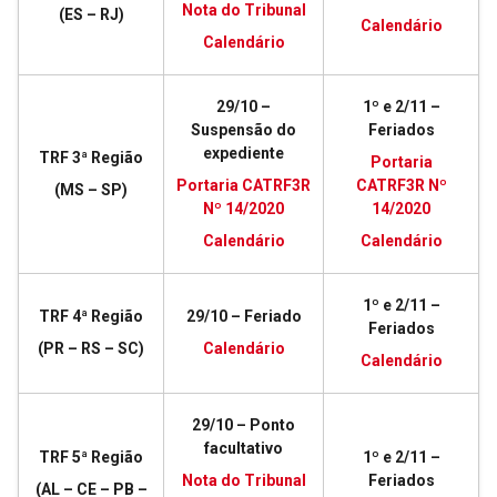
Nota do Tribunal
(ES – RJ)
Calendário
Calendário
29/10 –
1º e 2/11 –
Suspensão do
Feriados
expediente
TRF 3ª Região
Portaria
Portaria CATRF3R
CATRF3R Nº
(MS – SP)
Nº 14/2020
14/2020
Calendário
Calendário
1º e 2/11 –
TRF 4ª Região
29/10 – Feriado
Feriados
(PR – RS – SC)
Calendário
Calendário
29/10 – Ponto
facultativo
TRF 5ª Região
1º e 2/11 –
Nota do Tribunal
Feriados
(AL – CE – PB –