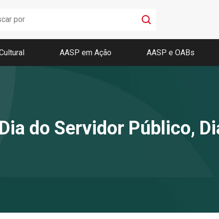
Cultural
AASP em Ação
AASP e OABs
Boletim AASP
Coleção de Códigos de Bolso
Revista da AASP
Dia do Servidor Público, D