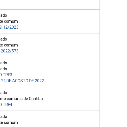
iado
nte comum
I 12/2023
iado
nte comum
-2022/573
iado
iado
O TRF3
E 24 DE AGOSTO DE 2022
iado
to comarca de Curitiba
O TRF4
iado
nte comum