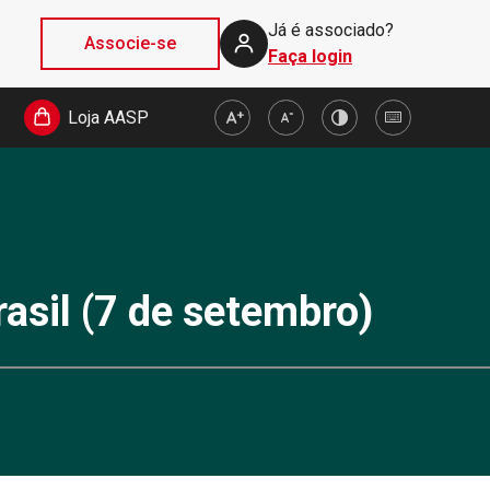
Já é associado?
Associe-se
Faça login
Loja AASP
asil (7 de setembro)