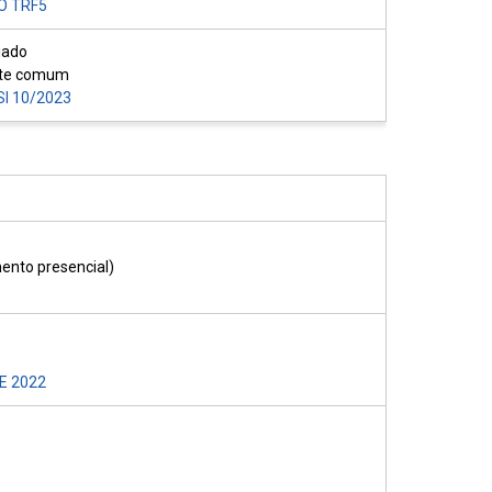
O TRF5
iado
nte comum
I 10/2023
ento presencial)
E 2022