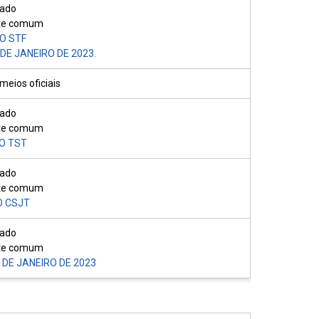
iado
nte comum
O STF
 DE JANEIRO DE 2023.
eios oficiais
iado
nte comum
O TST
iado
nte comum
O CSJT
iado
nte comum
 DE JANEIRO DE 2023