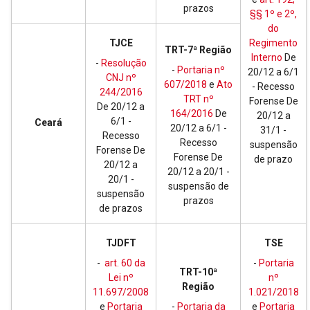
prazos
§§ 1º e 2º,
do
TJCE
Regimento
TRT-7ª Região
Interno
De
-
Resolução
-
Portaria nº
20/12 a 6/1
CNJ nº
607/2018
e
Ato
- Recesso
244/2016
TRT nº
Forense De
De 20/12 a
164/2016
De
20/12 a
6/1 -
Ceará
20/12 a 6/1 -
31/1 -
Recesso
Recesso
suspensão
Forense De
Forense De
de prazo
20/12 a
20/12 a 20/1 -
20/1 -
suspensão de
suspensão
prazos
de prazos
TJDFT
TSE
-
art. 60 da
-
Portaria
TRT-10ª
Lei nº
nº
Região
11.697/2008
1.021/2018
e
Portaria
-
Portaria da
e
Portaria