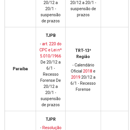
20/12 a
20/12 a 20/1 -
20/1 -
suspensão de
suspensão
prazos
de prazos
TJPB
-
art. 220 do
CPC e Lei nº
TRT-13ª
5.010/1966
Região
De 20/12 a
- Calendário
6/1 -
Paraíba
Oficial
2018
e
Recesso
2019
20/12 a
Forense De
6/1 - Recesso
20/12 a
Forense
20/1 -
suspensão
de prazos
TJPR
-
Resolução