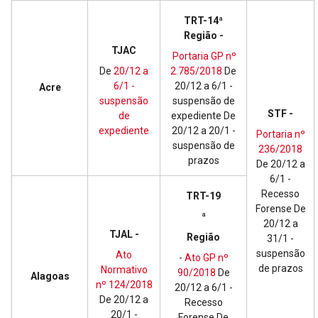
TRT-14ª
Região -
TJAC
Portaria GP nº
De
20/12 a
2.785/2018
De
6/1 -
20/12 a 6/1 -
Acre
suspensão
suspensão de
STF -
de
expediente De
expediente
20/12 a 20/1 -
Portaria nº
suspensão de
236/2018
prazos
De 20/12 a
6/1 -
Recesso
TRT-19
Forense De
ª
20/12 a
TJAL -
Região
31/1 -
suspensão
Ato
-
Ato GP nº
de prazos
Normativo
90/2018
De
Alagoas
nº 124/2018
20/12 a 6/1 -
De 20/12 a
Recesso
20/1 -
Forense De