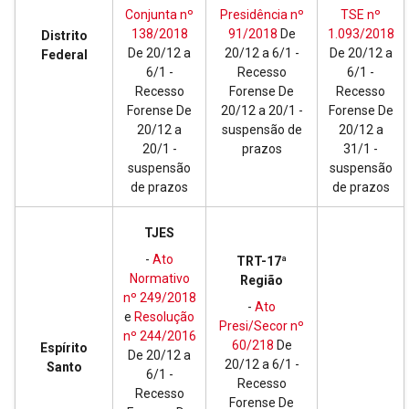
Conjunta nº
Presidência nº
TSE nº
138/2018
91/2018
De
1.093/2018
Distrito
De 20/12 a
20/12 a 6/1 -
De 20/12 a
Federal
6/1 -
Recesso
6/1 -
Recesso
Forense De
Recesso
Forense De
20/12 a 20/1 -
Forense De
20/12 a
suspensão de
20/12 a
20/1 -
prazos
31/1 -
suspensão
suspensão
de prazos
de prazos
TJES
-
Ato
TRT-17ª
Normativo
Região
nº 249/2018
-
Ato
e
Resolução
Presi/Secor nº
nº 244/2016
60/218
De
Espírito
De 20/12 a
20/12 a 6/1 -
Santo
6/1 -
Recesso
Recesso
Forense De