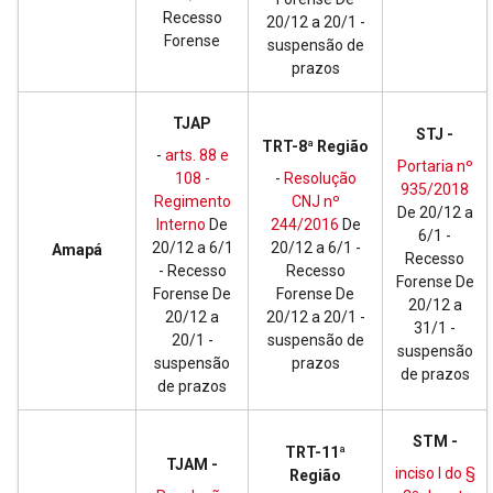
Recesso
20/12 a 20/1 -
Forense
suspensão de
prazos
TJAP
STJ -
TRT-8ª Região
-
arts. 88 e
Portaria nº
108 -
-
Resolução
935/2018
Regimento
CNJ nº
De 20/12 a
Interno
De
244/2016
De
6/1 -
20/12 a 6/1
20/12 a 6/1 -
Amapá
Recesso
- Recesso
Recesso
Forense De
Forense De
Forense De
20/12 a
20/12 a
20/12 a 20/1 -
31/1 -
20/1 -
suspensão de
suspensão
suspensão
prazos
de prazos
de prazos
STM -
TRT-11ª
TJAM -
inciso I do §
Região