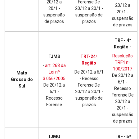
20/12 a
Forense De
20/12 a
20/1 -
20/12 a 20/1 -
20/1 -
suspensão
suspensão de
suspensão
de prazos
prazos
de prazos
TRF - 4ª
Região -
Resolução
TJMS
TRT-24ª
TRF4 nº
Região
-
art. 268 da
100/2017
Lei nº
De 20/12 a 6/1
Mato
De 20/12 a
3.056/2005
- Recesso
Grosso do
6/1 -
De 20/12 a
Forense De
Sul
Recesso
6/1 -
20/12 a 20/1 -
Forense De
Recesso
suspensão de
20/12 a
Forense
prazos
20/1 -
suspensão
de prazos
TJMG
TRF - 5ª