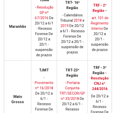
TJMA
TRT- 16ª
TRF - 2ª
-
Resolução
Região
Região
-
GP nº
- Calendários
67/2016
De
art. 101 do
Tribunal
2018
e
20/12 a 6/1
Regimento
2019
De 20/12
Maranhão
- Recesso
Interno
De
a 6/1 - Recesso
Forense De
20/12 a
Forense De
20/12 a
20/1 -
20/12 a 20/1 -
20/1 -
suspensão
suspensão de
suspensão
de prazos
prazos
de prazos
TRF - 3ª
TJMT
TRT-23ª
Região
-
Região
-
Resolução
Provimento
-
Portaria
CNJ nº
nº 16/2018
Conjunta
244/2016
De 20/12 a
TRT/SECOR/GP
De 20/12 a
Mato
6/1 -
nº 33/2018
De
6/1 -
Grosso
Recesso
20/12 a 6/1 -
Recesso
Forense De
Recesso
Forense De