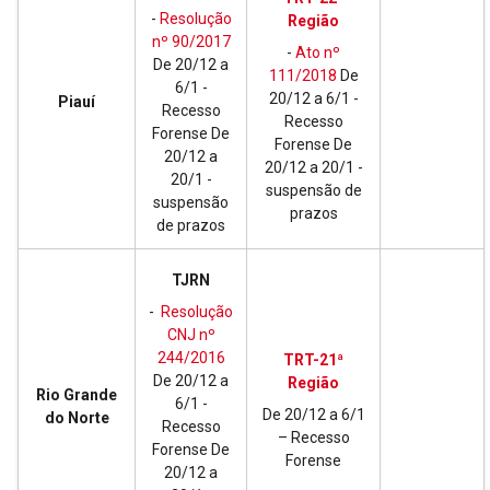
-
Resolução
Região
nº 90/2017
-
Ato nº
De 20/12 a
111/2018
De
6/1 -
20/12 a 6/1 -
Piauí
Recesso
Recesso
Forense De
Forense De
20/12 a
20/12 a 20/1 -
20/1 -
suspensão de
suspensão
prazos
de prazos
TJRN
-
Resolução
CNJ nº
244/2016
TRT-21ª
De 20/12 a
Região
Rio Grande
6/1 -
De 20/12 a 6/1
do Norte
Recesso
– Recesso
Forense De
Forense
20/12 a