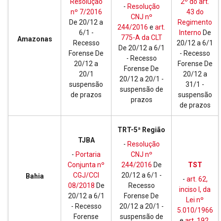
Resolução
2º do art.
-
Resolução
nº 7/2016
43 do
CNJ nº
De 20/12 a
Regimento
244/2016
e
art.
6/1 -
Interno
De
775-A da CLT
Amazonas
Recesso
20/12 a 6/1
De 20/12 a 6/1
Forense De
- Recesso
- Recesso
20/12 a
Forense De
Forense De
20/1
20/12 a
20/12 a 20/1 -
suspensão
31/1 -
suspensão de
de prazos
suspensão
prazos
de prazos
TRT-5ª Região
TJBA
-
Resolução
-
Portaria
CNJ nº
Conjunta nº
244/2016
De
TST
CGJ/CCI
20/12 a 6/1 -
Bahia
-
art. 62,
08/2018
De
Recesso
inciso I, da
20/12 a 6/1
Forense De
Lei nº
- Recesso
20/12 a 20/1 -
5.010/1966
Forense
suspensão de
e
art. 192,