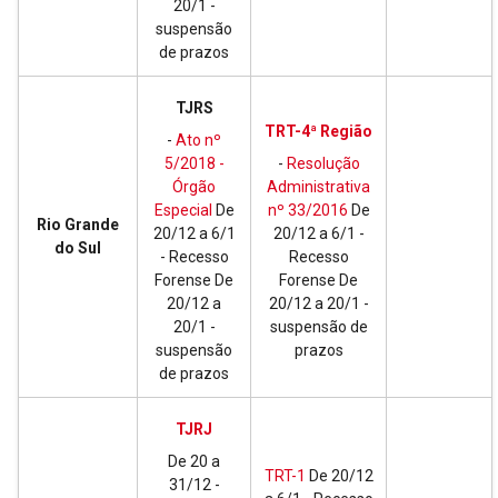
20/1 -
suspensão
de prazos
TJRS
TRT-4ª Região
-
Ato nº
5/2018 -
-
Resolução
Órgão
Administrativa
Especial
De
nº 33/2016
De
Rio Grande
20/12 a 6/1
20/12 a 6/1 -
do Sul
- Recesso
Recesso
Forense De
Forense De
20/12 a
20/12 a 20/1 -
20/1 -
suspensão de
suspensão
prazos
de prazos
TJRJ
De 20 a
TRT-1
De 20/12
31/12 -