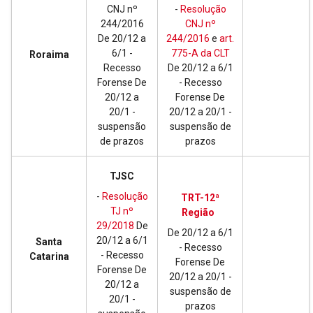
CNJ nº
-
Resolução
244/2016
CNJ nº
De 20/12 a
244/2016
e
art.
6/1 -
775-A da CLT
Roraima
Recesso
De 20/12 a 6/1
Forense De
- Recesso
20/12 a
Forense De
20/1 -
20/12 a 20/1 -
suspensão
suspensão de
de prazos
prazos
TJSC
-
Resolução
TRT-12ª
TJ nº
Região
29/2018
De
De 20/12 a 6/1
20/12 a 6/1
Santa
- Recesso
- Recesso
Catarina
Forense De
Forense De
20/12 a 20/1 -
20/12 a
suspensão de
20/1 -
prazos