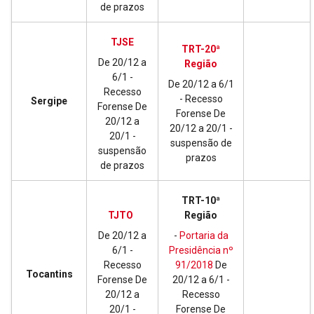
de prazos
TJSE
TRT-20ª
De 20/12 a
Região
6/1 -
De 20/12 a 6/1
Recesso
- Recesso
Sergipe
Forense De
Forense De
20/12 a
20/12 a 20/1 -
20/1 -
suspensão de
suspensão
prazos
de prazos
TRT-10ª
TJTO
Região
De 20/12 a
-
Portaria da
6/1 -
Presidência nº
Recesso
91/2018
De
Tocantins
Forense De
20/12 a 6/1 -
20/12 a
Recesso
20/1 -
Forense De