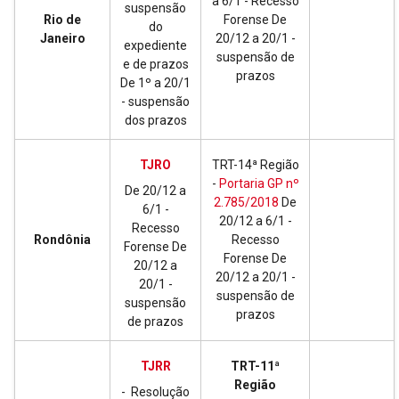
a 6/1 - Recesso
suspensão
Rio de
Forense De
do
Janeiro
20/12 a 20/1 -
expediente
suspensão de
e de prazos
prazos
De 1º a 20/1
- suspensão
dos prazos
TJRO
TRT-14ª Região
-
Portaria GP nº
De 20/12 a
2.785/2018
De
6/1 -
20/12 a 6/1 -
Recesso
Rondônia
Recesso
Forense De
Forense De
20/12 a
20/12 a 20/1 -
20/1 -
suspensão de
suspensão
prazos
de prazos
TJRR
TRT-11ª
Região
- Resolução