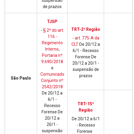
suspensão
de prazos
TJSP
TRT-2ª Região
-
§ 2º do art.
116 -
-
art. 775-A da
Regimento
CLT
De 20/12 a
Interno
,
6/1 - Recesso
Portaria nº
Forense De
9.690/2018
20/12 a 20/1 -
e
suspensão de
Comunicado
prazos
São Paulo
Conjunto nº
2542/2018
De 20/12 a
6/1 -
TRT-15ª
Recesso
Região
Forense De
20/12 a
De 20/12 a 6/1
20/1 -
- Recesso
suspensão
Forense