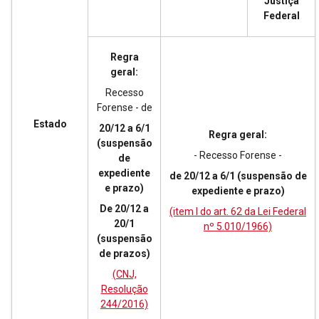
Justiça
Federal
Regra
geral:
Recesso
Forense - de
Estado
20/12 a 6/1
Regra geral:
(suspensão
- Recesso Forense -
de
expediente
de 20/12 a 6/1 (suspensão de
e prazo)
expediente e prazo)
De 20/12 a
(item I do art. 62 da Lei Federal
20/1
nº 5.010/1966)
(suspensão
de prazos)
(CNJ,
Resolução
244/2016)