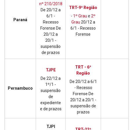
nº 210/2018
TRT-9ª Região
De 20/12 a
6/1 -
-
1º Grau
e
2º
Paraná
Recesso
Grau
20/12 a
Forense De
6/1 - Recesso
20/12 a
Forense
20/1 -
suspensão
de prazos
TRT - 6ª
TJPE
Região
De 22/12 a
De 20/12 a 6/1
1º/1 -
- Recesso
Pernambuco
suspensão
Forense De
de
20/12 a 20/1 -
expediente
suspensão de
e de prazos
prazos
TJPI
TRT-22ª