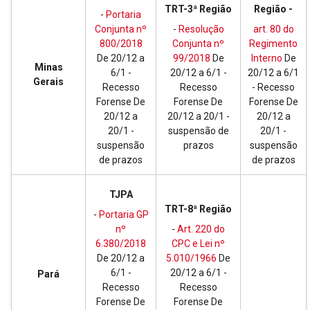
TRT-3ª Região
Região -
-
Portaria
Conjunta nº
-
Resolução
art. 80 do
800/2018
Conjunta nº
Regimento
De 20/12 a
99/2018
De
Interno
De
Minas
6/1 -
20/12 a 6/1 -
20/12 a 6/1
Gerais
Recesso
Recesso
- Recesso
Forense De
Forense De
Forense De
20/12 a
20/12 a 20/1 -
20/12 a
20/1 -
suspensão de
20/1 -
suspensão
prazos
suspensão
de prazos
de prazos
TJPA
TRT-8ª Região
-
Portaria GP
nº
-
Art. 220 do
6.380/2018
CPC e Lei nº
De 20/12 a
5.010/1966
De
6/1 -
20/12 a 6/1 -
Pará
Recesso
Recesso
Forense De
Forense De