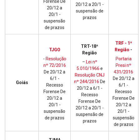
Forense De
20/12 a 20/1 -
20/12 a
suspensão de
20/1 -
prazos
suspensão
de prazos
TRF - 1ª
TRT-18ª
TJGO
Região
-
Região
-
Resolução
Portaria
–
Lei nº
nº 72/2016
Presi nº
5.010/1966
e
De 20/12 a
431/2016
Resolução CNJ
6/1 -
De 20/12 a
nº 244/2016
De
Goiás
Recesso
6/1 -
20/12 a 6/1 -
Forense De
Recesso
Recesso
20/12 a
Forense De
Forense De
20/1 -
20/12 a
20/12 a 20/1 -
suspensão
20/1 -
suspensão de
de prazos
suspensão
prazos
de prazos