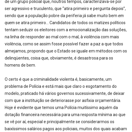
de um grupo policial que, noutros tempos, caracterizava-se por
ser agressivo e truculento, que “atira primeiro e pergunta depois”,
sendo que a população pobre da periferia já sabe muito bem
em
quem
se atira primeiro… Candidatos de todos os matizes políticos
tentam seduzir os eleitores com a emocionalização das soluções,
na linha de responder ao mal com o mal, à violência com mais
violência, como se assim fosse possível fazer a paz a que todos
almejamos, propondo que o Estado se iguale em métodos com os
delinqüentes, coisa que, obviamente, é desastrosa para os
homens de bem.
O certo é que a criminalidade violenta é, basicamente, um
problema de Polícia e está mais que claro o esgotamento do
modelo, praticado há vários governos sucessivamente, de deixar
com que a instituição se deteriorasse por asfixia orçamentária.
Hoje é evidente que temos uma Polícia muitíssimo aquém da
dotação financeira necessária para uma resposta mínima ao que
se vê por aí, especial e principalmente se considerarmos os
baixíssimos salários pagos aos policiais, muitos dos quais acabam