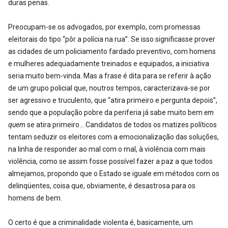
duras penas.
Preocupam-se os advogados, por exemplo, com promessas
eleitorais do tipo “pôr a polícia na rua”. Se isso significasse prover
as cidades de um policiamento fardado preventivo, com homens
e mulheres adequadamente treinados e equipados, a iniciativa
seria muito bem-vinda. Mas a frase é dita para se referir à ação
de um grupo policial que, noutros tempos, caracterizava-se por
ser agressivo e truculento, que “atira primeiro e pergunta depois”,
sendo que a população pobre da periferia já sabe muito bem
em
quem
se atira primeiro… Candidatos de todos os matizes políticos
tentam seduzir os eleitores com a emocionalização das soluções,
na linha de responder ao mal com o mal, à violência com mais
violência, como se assim fosse possível fazer a paz a que todos
almejamos, propondo que o Estado se iguale em métodos com os
delinqüentes, coisa que, obviamente, é desastrosa para os
homens de bem.
O certo é que a criminalidade violenta é, basicamente, um