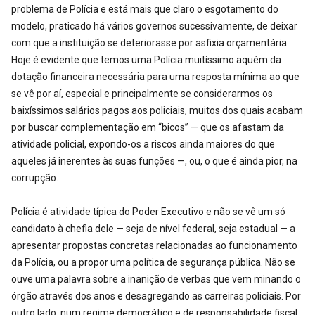
problema de Polícia e está mais que claro o esgotamento do
modelo, praticado há vários governos sucessivamente, de deixar
com que a instituição se deteriorasse por asfixia orçamentária.
Hoje é evidente que temos uma Polícia muitíssimo aquém da
dotação financeira necessária para uma resposta mínima ao que
se vê por aí, especial e principalmente se considerarmos os
baixíssimos salários pagos aos policiais, muitos dos quais acabam
por buscar complementação em “bicos” — que os afastam da
atividade policial, expondo-os a riscos ainda maiores do que
aqueles já inerentes às suas funções —, ou, o que é ainda pior, na
corrupção.
Polícia é atividade típica do Poder Executivo e não se vê um só
candidato à chefia dele — seja de nível federal, seja estadual — a
apresentar propostas concretas relacionadas ao funcionamento
da Polícia, ou a propor uma política de segurança pública. Não se
ouve uma palavra sobre a inanição de verbas que vem minando o
órgão através dos anos e desagregando as carreiras policiais. Por
outro lado, num regime democrático e de responsabilidade fiscal,