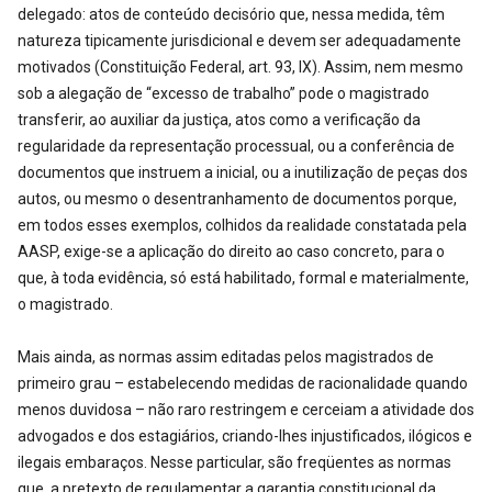
delegado: atos de conteúdo decisório que, nessa medida, têm
natureza tipicamente jurisdicional e devem ser adequadamente
motivados (Constituição Federal, art. 93, IX). Assim, nem mesmo
sob a alegação de “excesso de trabalho” pode o magistrado
transferir, ao auxiliar da justiça, atos como a verificação da
regularidade da representação processual, ou a conferência de
documentos que instruem a inicial, ou a inutilização de peças dos
autos, ou mesmo o desentranhamento de documentos porque,
em todos esses exemplos, colhidos da realidade constatada pela
AASP, exige-se a aplicação do direito ao caso concreto, para o
que, à toda evidência, só está habilitado, formal e materialmente,
o magistrado.
Mais ainda, as normas assim editadas pelos magistrados de
primeiro grau – estabelecendo medidas de racionalidade quando
menos duvidosa – não raro restringem e cerceiam a atividade dos
advogados e dos estagiários, criando-lhes injustificados, ilógicos e
ilegais embaraços. Nesse particular, são freqüentes as normas
que, a pretexto de regulamentar a garantia constitucional da