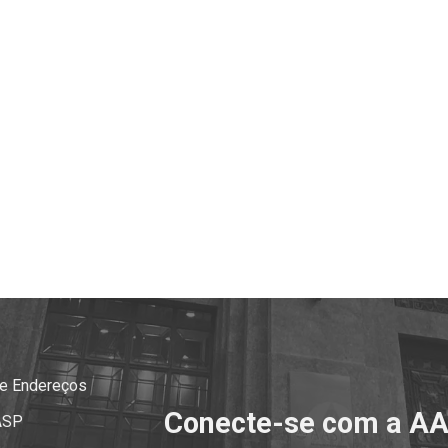
 e Endereços
Conecte-se com a A
ASP