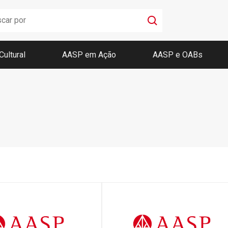
Cultural
AASP em Ação
AASP e OABs
Boletim AASP
Coleção de Códigos de Bolso
Revista da AASP