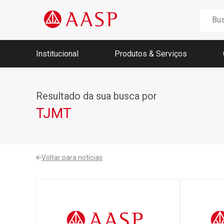
Buscar
por:
Institucional
Produtos & Serviços
Nossa história
Resultado da sua busca por
Memória AASP
Missão, Visão e Valores
TJMT
Fundadores
Conselho, Diretoria e Ex-Presidentes
Agenda da Unidade Móvel 2026
Voltar para notícias
Jucesp
Receita Federal
Portal Regularize
SEFAZ