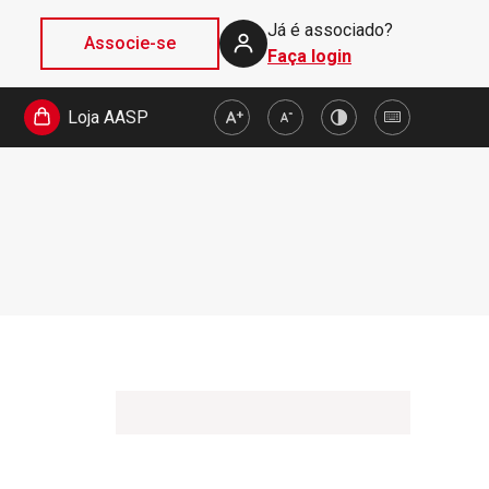
Já é associado?
Associe-se
Faça login
Loja AASP