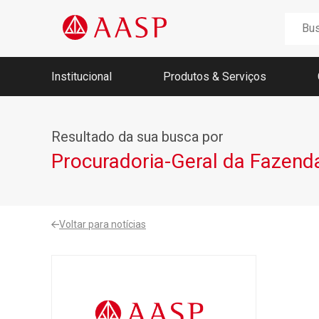
Buscar
por:
Institucional
Produtos & Serviços
Nossa história
Resultado da sua busca por
Memória AASP
Missão, Visão e Valores
Procuradoria-Geral da Fazend
Fundadores
Conselho, Diretoria e Ex-Presidentes
Agenda da Unidade Móvel 2026
Voltar para notícias
Jucesp
Receita Federal
Portal Regularize
SEFAZ