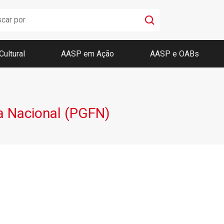
Cultural
AASP em Ação
AASP e OABs
Boletim AASP
Coleção de Códigos de Bolso
Revista da AASP
a Nacional (PGFN)