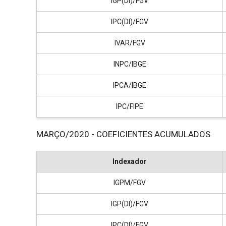
IGP(DI)/FGV
IPC(DI)/FGV
IVAR/FGV
INPC/IBGE
IPCA/IBGE
IPC/FIPE
MARÇO/2020 - COEFICIENTES ACUMULADOS
Indexador
IGPM/FGV
IGP(DI)/FGV
IPC(DI)/FGV