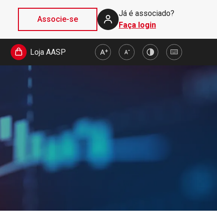
Já é associado?
Associe-se
Faça login
Loja AASP