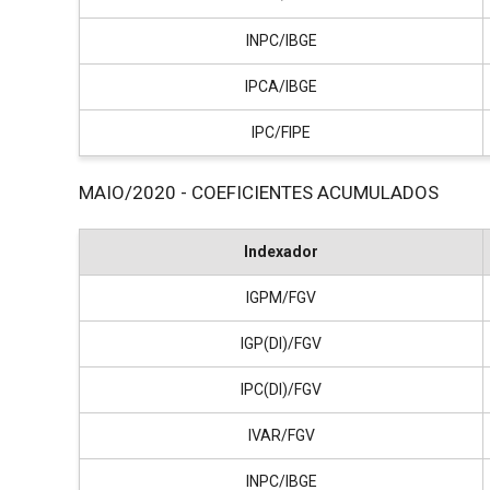
INPC/IBGE
IPCA/IBGE
IPC/FIPE
MAIO/2020 - COEFICIENTES ACUMULADOS
Indexador
IGPM/FGV
IGP(DI)/FGV
IPC(DI)/FGV
IVAR/FGV
INPC/IBGE