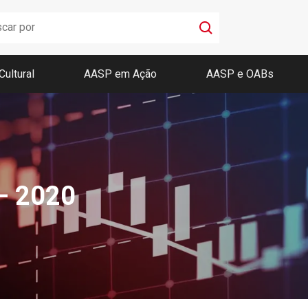
Cultural
AASP em Ação
AASP e OABs
Boletim AASP
Coleção de Códigos de Bolso
Revista da AASP
 – 2020