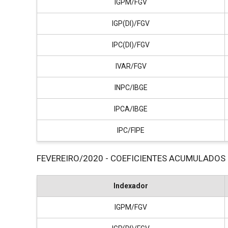
IGPM/FGV
IGP(DI)/FGV
IPC(DI)/FGV
IVAR/FGV
INPC/IBGE
IPCA/IBGE
IPC/FIPE
FEVEREIRO/2020 - COEFICIENTES ACUMULADOS
Indexador
IGPM/FGV