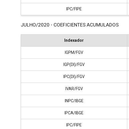
IPC/FIPE
JULHO/2020 - COEFICIENTES ACUMULADOS
Indexador
IGPM/FGV
IGP(DI)/FGV
IPC(DI)/FGV
IVAR/FGV
INPC/IBGE
IPCA/IBGE
IPC/FIPE