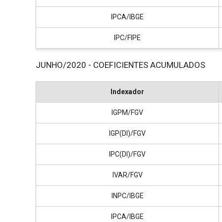
IPCA/IBGE
IPC/FIPE
JUNHO/2020 - COEFICIENTES ACUMULADOS
Indexador
IGPM/FGV
IGP(DI)/FGV
IPC(DI)/FGV
IVAR/FGV
INPC/IBGE
IPCA/IBGE