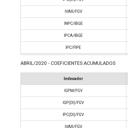
IVAR/FGV
INPC/IBGE
IPCA/IBGE
IPC/FIPE
ABRIL/2020 - COEFICIENTES ACUMULADOS
Indexador
IGPM/FGV
IGP(DI)/FGV
IPC(DI)/FGV
IVAR/FGV