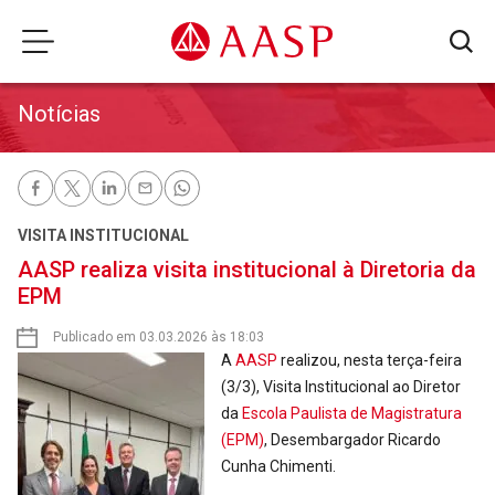
Notícias
VISITA INSTITUCIONAL
AASP realiza visita institucional à Diretoria da
EPM
Publicado em 03.03.2026 às 18:03
A
AASP
realizou, nesta terça-feira
(3/3), Visita Institucional ao Diretor
da
Escola Paulista de Magistratura
(EPM)
, Desembargador Ricardo
Cunha Chimenti.