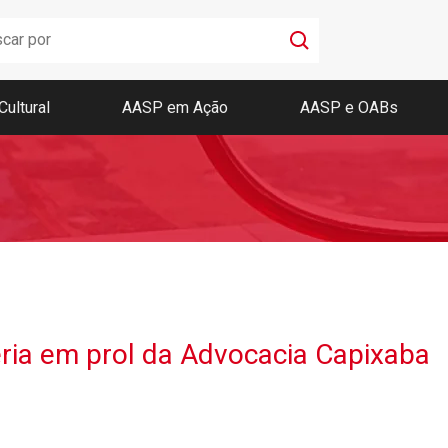
Cultural
AASP em Ação
AASP e OABs
Boletim AASP
Coleção de Códigos de Bolso
Revista da AASP
ia em prol da Advocacia Capixaba