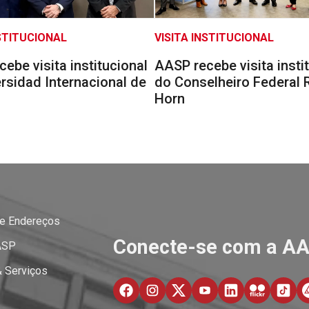
NSTITUCIONAL
VISITA INSTITUCIONAL
ebe visita institucional
AASP recebe visita insti
rsidad Internacional de
do Conselheiro Federal 
Horn
 e Endereços
Conecte-se com a A
ASP
& Serviços