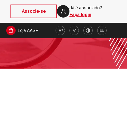
Já é associado?
Associe-se
Faça login
Loja AASP