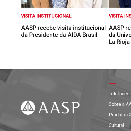
VISITA INSTITUCIONAL
VISITA I
AASP recebe visita institucional
AASP rec
da Presidente da AIDA Brasil
da Unive
La Rioja
Telefones
Sobre a A
Produtos 
Cultural