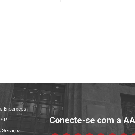
 e Endereços
Conecte-se com a A
ASP
& Serviços