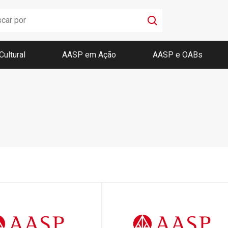
Cultural
AASP em Ação
AASP e OABs
Boletim AASP
Coleção de Códigos de Bolso
Revista da AASP