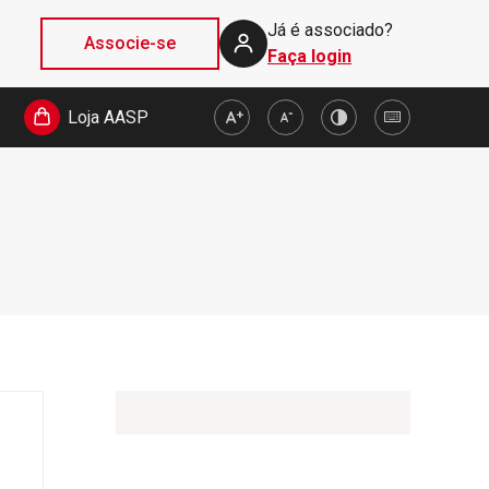
Já é associado?
Associe-se
Faça login
Loja AASP