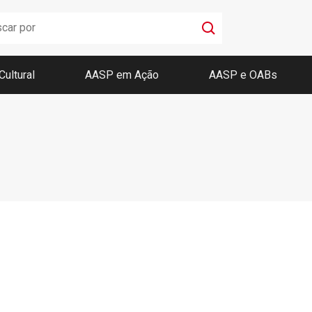
Cultural
AASP em Ação
AASP e OABs
Boletim AASP
Coleção de Códigos de Bolso
Revista da AASP