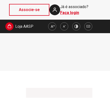
Já é associado?
Associe-se
Faça login
Loja AASP