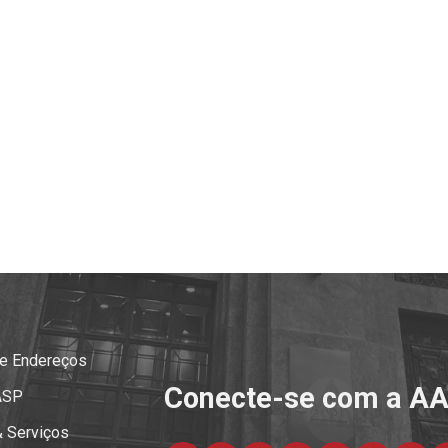
 e Endereços
Conecte-se com a A
ASP
& Serviços