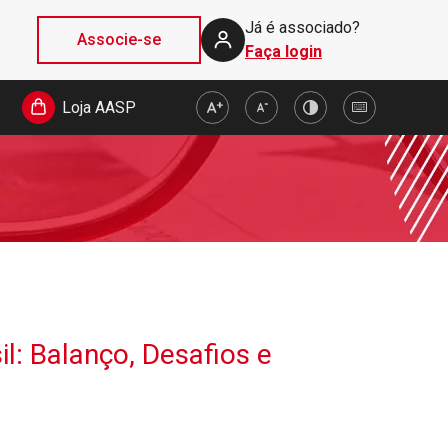
Já é associado?
Associe-se
Faça login
Loja AASP
l: Balanço, Desafios e