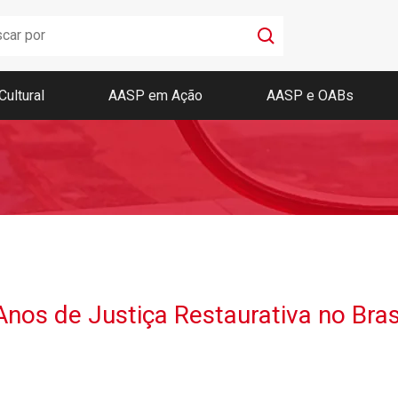
Cultural
AASP em Ação
AASP e OABs
Boletim AASP
Coleção de Códigos de Bolso
Revista da AASP
nos de Justiça Restaurativa no Brasi