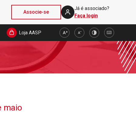
Já é associado?
Associe-se
Faça login
Loja AASP
e maio