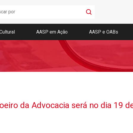
Cultural
AASP em Ação
AASP e OABs
Boletim AASP
Coleção de Códigos de Bolso
Revista da AASP
iro da Advocacia será no dia 19 d