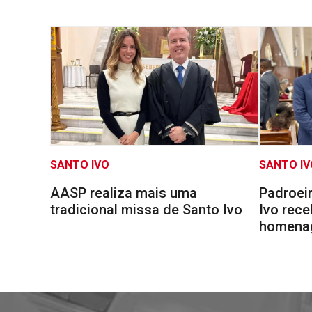
SANTO IVO
SANTO IV
AASP realiza mais uma
Padroei
tradicional missa de Santo Ivo
Ivo rec
homena