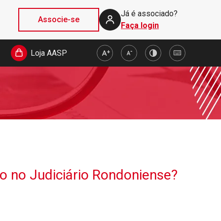
Já é associado?
Associe-se
Faça login
Loja AASP
o no Judiciário Rondoniense?