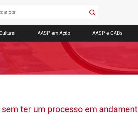
Cultural
AASP em Ação
AASP e OABs
Boletim AASP
Coleção de Códigos de Bolso
Revista da AASP
ão sem ter um processo em andament