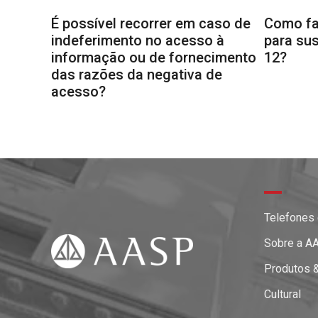
É possível recorrer em caso de
Como fa
indeferimento no acesso à
para sus
informação ou de fornecimento
12?
das razões da negativa de
acesso?
Telefones
Sobre a A
Produtos 
Cultural