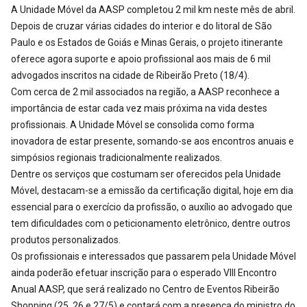
A Unidade Móvel da AASP completou 2 mil km neste mês de abril.
Depois de cruzar várias cidades do interior e do litoral de São
Paulo e os Estados de Goiás e Minas Gerais, o projeto itinerante
oferece agora suporte e apoio profissional aos mais de 6 mil
advogados inscritos na cidade de Ribeirão Preto (18/4).
Com cerca de 2 mil associados na região, a AASP reconhece a
importância de estar cada vez mais próxima na vida destes
profissionais. A Unidade Móvel se consolida como forma
inovadora de estar presente, somando-se aos encontros anuais e
simpósios regionais tradicionalmente realizados.
Dentre os serviços que costumam ser oferecidos pela Unidade
Móvel, destacam-se a emissão da certificação digital, hoje em dia
essencial para o exercício da profissão, o auxílio ao advogado que
tem dificuldades com o peticionamento eletrônico, dentre outros
produtos personalizados.
Os profissionais e interessados que passarem pela Unidade Móvel
ainda poderão efetuar inscrição para o esperado VIII Encontro
Anual AASP, que será realizado no Centro de Eventos Ribeirão
Shopping (25, 26 e 27/5) e contará com a presença do ministro do