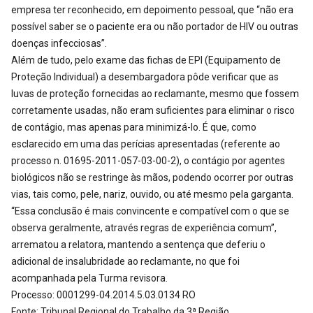
empresa ter reconhecido, em depoimento pessoal, que “não era
possível saber se o paciente era ou não portador de HIV ou outras
doenças infecciosas”.
Além de tudo, pelo exame das fichas de EPI (Equipamento de
Proteção Individual) a desembargadora pôde verificar que as
luvas de proteção fornecidas ao reclamante, mesmo que fossem
corretamente usadas, não eram suficientes para eliminar o risco
de contágio, mas apenas para minimizá-lo. É que, como
esclarecido em uma das perícias apresentadas (referente ao
processo n. 01695-2011-057-03-00-2), o contágio por agentes
biológicos não se restringe às mãos, podendo ocorrer por outras
vias, tais como, pele, nariz, ouvido, ou até mesmo pela garganta.
“Essa conclusão é mais convincente e compatível com o que se
observa geralmente, através regras de experiência comum”,
arrematou a relatora, mantendo a sentença que deferiu o
adicional de insalubridade ao reclamante, no que foi
acompanhada pela Turma revisora.
Processo: 0001299-04.2014.5.03.0134 RO
Fonte: Tribunal Regional do Trabalho da 3ª Região