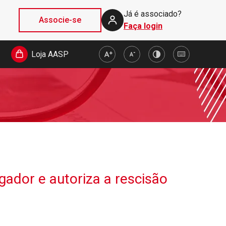
Já é associado?
Associe-se
Faça login
Loja AASP
ador e autoriza a rescisão