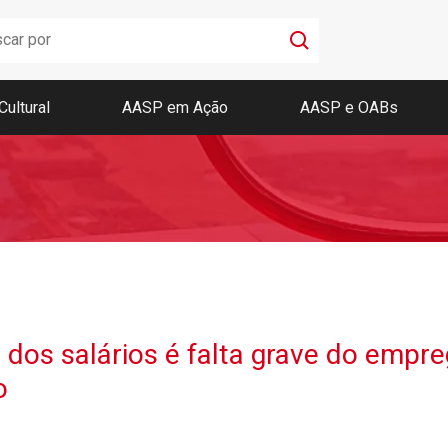
Cultural
AASP em Ação
AASP e OABs
Boletim AASP
Coleção de Códigos de Bolso
Revista da AASP
os salários é falta grave do empreg
o