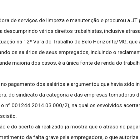
ora de serviços de limpeza e manutenção e procurou a JT p
 descumprindo vários direitos trabalhistas, inclusive atra
 atuação na 12ª Vara do Trabalho de Belo Horizonte/MG, que
ndo os salários de seus empregados, incluindo o reclamante
grande maioria dos casos, é a única fonte de renda do trabalh
no pagamento dos salários e argumentou que havia sido in
a, do sindicato da categoria e das empresas tomadoras dos
b o nº 001244.2014.03.000/2), na qual os envolvidos acer
escisão.
ão e do acerto ali realizado já mostra que o atraso no paga
metimento da falta grave pela empregadora, o que autoriza a