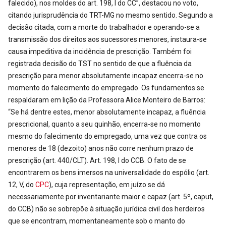
falecido), nos moldes do art. 198, I do CC”, destacou no voto,
citando jurisprudência do TRT-MG no mesmo sentido. Segundo a
decisão citada, com a morte do trabalhador e operando-se a
transmissão dos direitos aos sucessores menores, instaura-se
causa impeditiva da incidência de prescrição. Também foi
registrada decisão do TST no sentido de que a fluência da
prescrição para menor absolutamente incapaz encerra-se no
momento do falecimento do empregado. Os fundamentos se
respaldaram em lição da Professora Alice Monteiro de Barros:
“Se há dentre estes, menor absolutamente incapaz, a fluência
prescricional, quanto a seu quinhão, encerra-se no momento
mesmo do falecimento do empregado, uma vez que contra os
menores de 18 (dezoito) anos não corre nenhum prazo de
prescrição (art. 440/CLT). Art. 198, I do CCB. O fato de se
encontrarem os bens imersos na universalidade do espólio (art.
12, V, do
CPC
), cuja representação, em juízo se dá
necessariamente por inventariante maior e capaz (art. 5º, caput,
do CCB) não se sobrepõe à situação jurídica civil dos herdeiros
que se encontram, momentaneamente sob o manto do