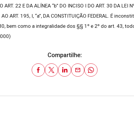
RT. 22 E DA ALÍNEA “b” DO INCISO I DO ART. 30 DA LEI N
RT. 195, I, “a”, DA CONSTITUIÇÃO FEDERAL. É inconstitu
t. 30, bem como a integralidade dos §§ 1º e 2º do art. 43, todo
0000)
Compartilhe: