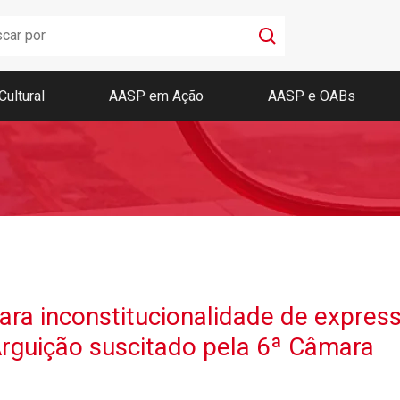
Cultural
AASP em Ação
AASP e OABs
Boletim AASP
Coleção de Códigos de Bolso
Revista da AASP
lara inconstitucionalidade de expre
Arguição suscitado pela 6ª Câmara