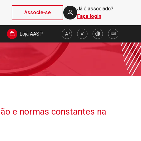
Já é associado?
Associe-se
Faça login
Loja AASP
ssão e normas constantes na