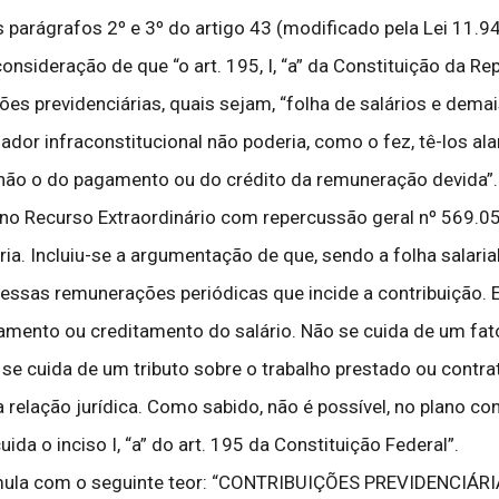
 parágrafos 2º e 3º do artigo 43 (modificado pela Lei 11.9
onsideração de que “o art. 195, I, “a” da Constituição da Rep
ões previdenciárias, quais sejam, “folha de salários e dem
lador infraconstitucional não poderia, como o fez, tê-los al
não o do pagamento ou do crédito da remuneração devida”.
 Recurso Extraordinário com repercussão geral nº 569.056-
ria. Incluiu-se a argumentação de que, sendo a folha sala
e essas remunerações periódicas que incide a contribuição.
amento ou creditamento do salário. Não se cuida de um fat
 se cuida de um tributo sobre o trabalho prestado ou contr
 relação jurídica. Como sabido, não é possível, no plano con
ida o inciso I, “a” do art. 195 da Constituição Federal”.
Súmula com o seguinte teor: “CONTRIBUIÇÕES PREVIDENCIÁ