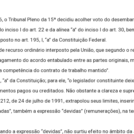
 o Tribunal Pleno da 15ª decidiu acolher voto do desembar
 inciso I do art. 22 e da alínea “a” do inciso I do art. 30, 
osto no art. 195, I, “a” da Constituição Federal.
e recurso ordinário interposto pela União, que segundo o r
pagamento do acordo entabulado entre as partes originais, 
da competência do contrato de trabalho mantido”.
“a” da Constituição; para ele, “o legislador constituinte de
imentos pagos ou creditados. Não obstante a clareza e supr
.212, de 24 de julho de 1991, extrapolou seus limites, inserind
tadas”, também a expressão “devidas” (remunerações), na te
ndo a expressão “devidas”, não surtiu efeito no âmbito da