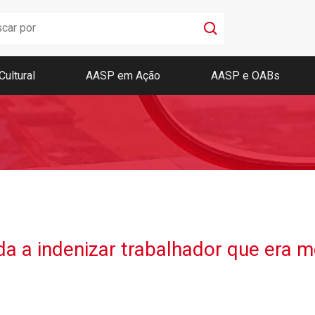
Cultural
AASP em Ação
AASP e OABs
Boletim AASP
Coleção de Códigos de Bolso
Revista da AASP
a a indenizar trabalhador que era 