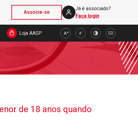
Já é associado?
Associe-se
Faça login
Loja AASP
menor de 18 anos quando