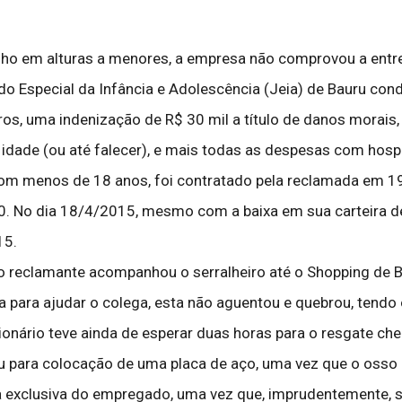
alho em alturas a menores, a empresa não comprovou a ent
zado Especial da Infância e Adolescência (Jeia) de Bauru 
tros, uma indenização de R$ 30 mil a título de danos morai
idade (ou até falecer), e mais todas as despesas com hospit
om menos de 18 anos, foi contratado pela reclamada em 19
40. No dia 18/4/2015, mesmo com a baixa em sua carteira de 
15.
 o reclamante acompanhou o serralheiro até o Shopping de 
a para ajudar o colega, esta não aguentou e quebrou, tendo 
ionário teve ainda de esperar duas horas para o resgate ch
u para colocação de uma placa de aço, uma vez que o osso
pa exclusiva do empregado, uma vez que, imprudentemente, 