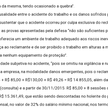
a da mesma, tendo ocasionado a quebra”.
usalidade entre o acidente do trabalho e os danos sofridos 
sustentar que o acidente ocorreu por culpa exclusiva do re
s provas apresentadas pela defesa “não são suficientes pa
recia um ambiente de trabalho adequado aos riscos ineren
ao reclamante e de ser proibido o trabalho em alturas a m
ia nenhum equipamento de proteção”.
dade subjetiva no acidente, “pois se omitiu na vigilância e 
 a empresa, na modalidade danos emergentes, pois o rec
 + R$ 85,00 + R$130,00 + R$ 49,26 = R$ 14.855,05, além 
(consulta) e a partir de 30/11/2015: R$ 85,00 + 8 sessões d
R$ 15.361,49, que estão sendo descontadas no holerite do p
sal, no valor de 32% do salário mínimo nacional, nos termo