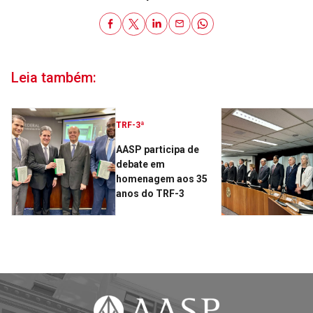
Leia também:
TRF-3ª
AASP participa de
debate em
homenagem aos 35
anos do TRF-3