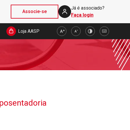
Já é associado?
Associe-se
Faça login
Loja AASP
aposentadoria