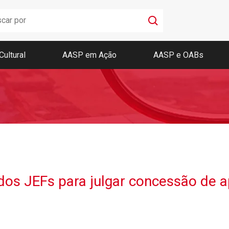
Cultural
AASP em Ação
AASP e OABs
Boletim AASP
Coleção de Códigos de Bolso
Revista da AASP
os JEFs para julgar concessão de 