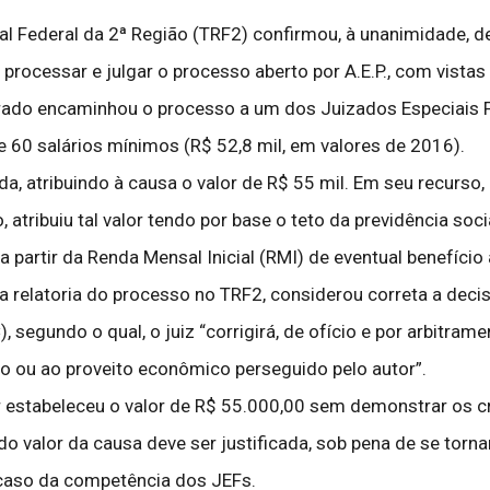
l Federal da 2ª Região (TRF2) confirmou, à unanimidade, de
processar e julgar o processo aberto por A.E.P., com vista
trado encaminhou o processo a um dos Juizados Especiais F
e 60 salários mínimos (R$ 52,8 mil, em valores de 2016).
, atribuindo à causa o valor de R$ 55 mil. Em seu recurso, e
 atribuiu tal valor tendo por base o teto da previdência soci
 partir da Renda Mensal Inicial (RMI) de eventual benefício 
a relatoria do processo no TRF2, considerou correta a decis
 segundo o qual, o juiz “corrigirá, de ofício e por arbitrame
 ou ao proveito econômico perseguido pelo autor”.
 estabeleceu o valor de R$ 55.000,00 sem demonstrar os crit
o valor da causa deve ser justificada, sob pena de se torna
 caso da competência dos JEFs.