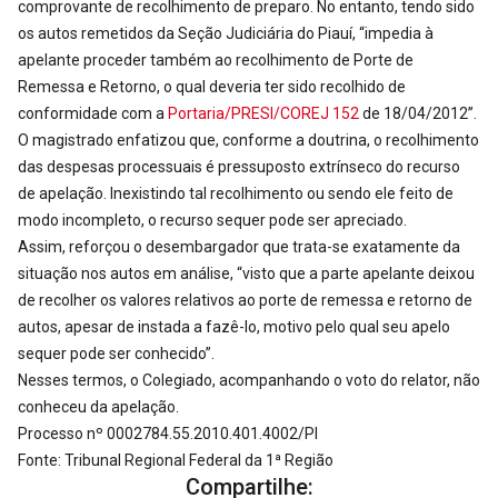
comprovante de recolhimento de preparo. No entanto, tendo sido
os autos remetidos da Seção Judiciária do Piauí, “impedia à
apelante proceder também ao recolhimento de Porte de
Remessa e Retorno, o qual deveria ter sido recolhido de
conformidade com a
Portaria/PRESI/COREJ 152
de 18/04/2012”.
O magistrado enfatizou que, conforme a doutrina, o recolhimento
das despesas processuais é pressuposto extrínseco do recurso
de apelação. Inexistindo tal recolhimento ou sendo ele feito de
modo incompleto, o recurso sequer pode ser apreciado.
Assim, reforçou o desembargador que trata-se exatamente da
situação nos autos em análise, “visto que a parte apelante deixou
de recolher os valores relativos ao porte de remessa e retorno de
autos, apesar de instada a fazê-lo, motivo pelo qual seu apelo
sequer pode ser conhecido”.
Nesses termos, o Colegiado, acompanhando o voto do relator, não
conheceu da apelação.
Processo nº 0002784.55.2010.401.4002/PI
Fonte: Tribunal Regional Federal da 1ª Região
Compartilhe: